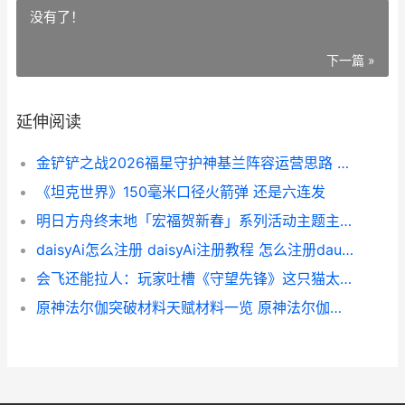
没有了！
下一篇 »
延伸阅读
金铲铲之战2026福星守护神基兰阵容运营思路 金铲铲之战2026官网最新公告
《坦克世界》150毫米口径火箭弹 还是六连发
明日方舟终末地「宏福贺新春」系列活动主题主题现已最初 明日方舟终末地官网
daisyAi怎么注册 daisyAi注册教程 怎么注册daum
会飞还能拉人：玩家吐槽《守望先锋》这只猫太超模 会飞会跑
原神法尔伽突破材料天赋材料一览 原神法尔伽去哪了