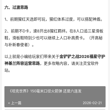
六、过渡思路
1、前期猩红天选即可玩，猩红体系过度，可以搭配神盾。
2、前期不D卡，速8开出8猩红羁绊。在8人口追三星滑板
鞋，滑板鞋特别少也可以继续上人口补高费卡。（开高秘
与补新春使者）。
以上就是小编给玩家们带来关于
金铲铲之战2026福星守护
神基兰阵容运营思路
，更多攻略内容，请关注灵宝软件
站。
《坦克世界》150毫米口径火箭弹 还是六连发
« 上一篇
2026-02-21