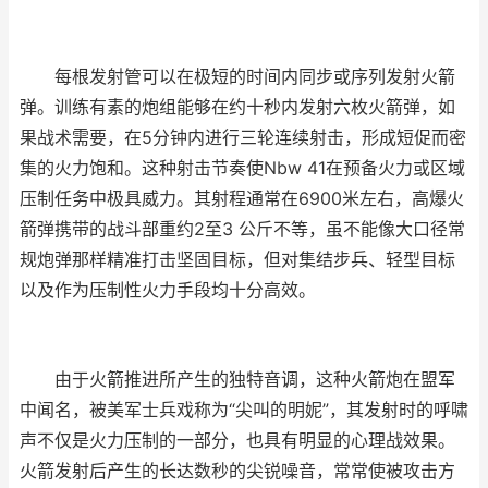
每根发射管可以在极短的时间内同步或序列发射火箭
弹。训练有素的炮组能够在约十秒内发射六枚火箭弹，如
果战术需要，在5分钟内进行三轮连续射击，形成短促而密
集的火力饱和。这种射击节奏使Nbw 41在预备火力或区域
压制任务中极具威力。其射程通常在6900米左右，高爆火
箭弹携带的战斗部重约2至3 公斤不等，虽不能像大口径常
规炮弹那样精准打击坚固目标，但对集结步兵、轻型目标
以及作为压制性火力手段均十分高效。
由于火箭推进所产生的独特音调，这种火箭炮在盟军
中闻名，被美军士兵戏称为“尖叫的明妮”，其发射时的呼啸
声不仅是火力压制的一部分，也具有明显的心理战效果。
火箭发射后产生的长达数秒的尖锐噪音，常常使被攻击方