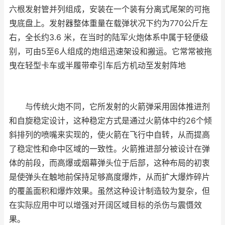
六根发射管并列组成，安装在一个装有分离式尾架的可拖
曳底盘上。发射器整体重量在载弹状况下约为770公斤左
右，全长约3.6 米，在当时的陆军火炮体系中属于轻便级
别，可由5至6人组成的炮组迅速架设和搬运。它常常被拖
曳在轻型卡车或半履带牵引车后方机动至发射阵地
与传统火炮不同，它所发射的火箭弹采用固体推进剂
和自旋稳定设计，这种稳定方式是通过火箭体中约26个倾
斜排列的喷嘴来实现的，使火箭在飞行中自转，从而提高
了稳定性和命中区域的一致性。火箭推进部分被设计在弹
体的前段，而高爆或烟幕弹头位于后部，这种布局的初衷
是使弹头在触地前保持足够高度爆炸，从而扩大爆炸碎片
的覆盖面积和爆炸效果。虽然这种设计制造较为复杂，但
在实际应用中可以增强对开阔区域目标的杀伤与震慑效
果。