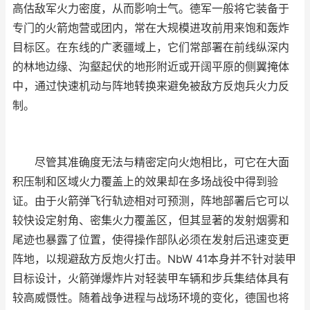
高估敌军火力密度，从而影响士气。德军一般将它装备于
专门的火箭炮营或团内，常在大规模进攻前用来饱和轰炸
目标区。在东线的广袤疆域上，它们常部署在前线纵深内
的林地边缘、沟壑起伏的地形附近或开阔平原的侧翼掩体
中，通过快速机动与阵地转换来避免被敌方反炮兵火力反
制。
尽管其准确度无法与精密定向火炮相比，可它在大面
积压制和区域火力覆盖上的效果却在多场战役中得到验
证。由于火箭弹飞行轨迹相对可预测，阵地部署后它可以
较快设定射角、密集火力覆盖区，但其显著的发射烟雾和
尾迹也暴露了位置，使得操作部队必须在发射后迅速变更
阵地，以规避敌方反炮火打击。NbW 41本身并不针对装甲
目标设计，火箭弹爆炸片对轻装甲车辆和步兵集结体具有
较高威慑性。随着战争进程与战场环境的变化，德国也将