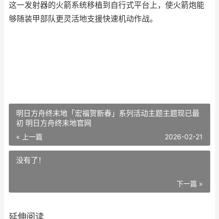
这一发射器的火箭系统移植到自行式平台上，使火箭炮能
够随装甲部队更灵活地支援快速机动作战。
明日方舟终末地「宏福贺新春」系列活动主题主题现已最
初 明日方舟终末地官网
« 上一篇
2026-02-21
没有了！
下一篇 »
延伸阅读