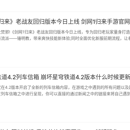
归来》老战友回归版本今日上线 剑网1归来手游官网
焚邪!《剑网1归来》老战友回归版本今日上线，专为回归老玩家量身打
新流派——锤明教，带来爽快技能新体验;同时全面优化新服前期流程，让
轻松、更顺畅，更有返利新服及万元现金抽奖活动，诚邀各位老友归来，
·
道4.2列车信箱 崩坏星穹铁道4.2版本什么时候更
在4.2版本开启了全新的列车信箱内容，在游戏之中遇到的所有问题以及
在列车信箱之中进行呈现，你可以直接的通过新闻之中的链接来将自己遇
，跟随小编一起来了解一下吧、···