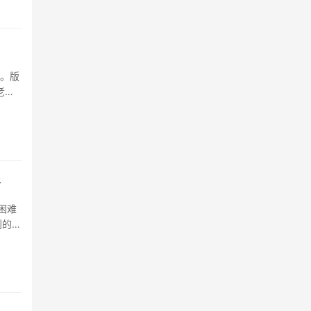
造。版
老战
再聚江
新
困难
到的问