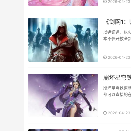
2026-04-23
《剑网1：
以锤证道，以火
本不仅开放全
友重闯江湖更
湖，共续前缘!··
2026-04-23
崩坏星穹铁
崩坏星穹铁道就
都可以直接的
题投送给制作组
2026-04-23