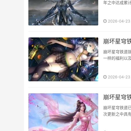
年之中达成累
的设定集哦，跟
2026-04-23
崩坏星穹
崩坏星穹铁道就
一样的福利以
样的福利呢？快
2026-04-23
崩坏星穹铁道
崩坏星穹铁道已
次更新之中具
好奇的，那么就