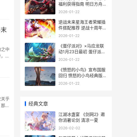
福利获得指南 明日方舟终
末地测试资格
2026-01-22
逆战未来星海王者荣耀插
件搭配推荐 逆战十周年星
终末
海之匙怎么使用
2026-01-22
《蛋仔派对》×马应龙联
动之中
动1月23日最初 蛋仔派对
奇，那
百度百科
2026-01-22
《愤怒的小鸟》宣布国服
回归 愤怒的小鸟经典版老
版
2026-01-22
次关乎
经典文章
，那么
江湖冰盏宴 《剑网2》邀
你消暑论剑 清凉一夏
2026-02-02