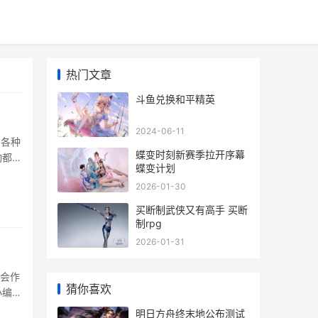
热门文章
斗鱼兑换和平精英
2024-06-11
的各种
蝶变时刻新赛季拉开序幕
动都有
蝶变计划
2026-01-30
买断制武侠又有高手 买断
制rpg
2026-01-31
将会作
猜你喜欢
小编一
明日方舟终末地公布测试