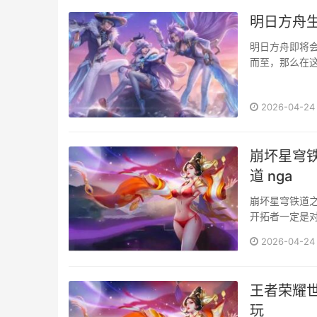
明日方舟
明日方舟即将
而至，那么在
尔希都会在这些
2026-04-24
崩坏星穹
道 nga
崩坏星穹铁道
开拓者一定是
和小编一起看看吧
2026-04-24
王者荣耀世
玩