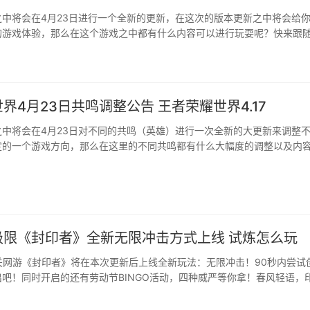
之中将会在4月23日进行一个全新的更新，在这次的版本更新之中将会给
的游戏体验，那么在这个游戏之中都有什么内容可以进行玩耍呢？快来跟
吧。···
界4月23日共鸣调整公告 王者荣耀世界4.17
之中将会在4月23日对不同的共鸣（英雄）进行一次全新的大更新来调整
定的一个游戏方向，那么在这里的不同共鸣都有什么大幅度的调整以及内
小编一起看看吧。···
极限《封印者》全新无限冲击方式上线 试炼怎么玩
过关网游《封印者》将在本次更新后上线全新玩法：无限冲击！90秒内尝试
吧！同时开启的还有劳动节BINGO活动，四种威严等你拿！春风轻语，
礼等你领！···