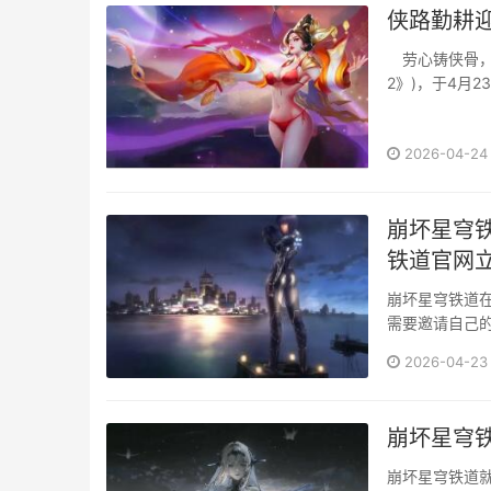
侠路勤耕
劳心铸侠骨，
2》)，于4月
磅加码，邀全体
2026-04-24
崩坏星穹
铁道官网
崩坏星穹铁道在
需要邀请自己
样的回归好礼哦
2026-04-23
崩坏星穹
崩坏星穹铁道就