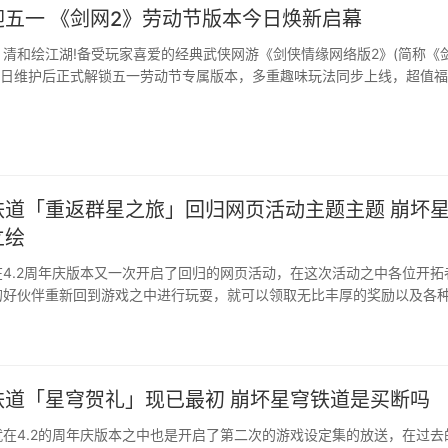
迎五一 《剑网2》劳动节版本今日焕新启幕
清和绘江湖!备受玩家喜爱的经典武侠网游《剑侠情缘网络版2》(简称《
23日维护后正式解锁五一劳动节专属版本，多重趣味玩法同步上线，超值
大侠执剑赴宴，以勤为刃，共赴江湖盛景!···
铁道「重返群星之旅」回归网页活动主题主题 崩坏
立绘
4.2周年庆版本又一次开启了回归的网页活动，在这次活动之中各位开拓
的好伙伴重新回到游戏之中进行玩耍，就可以领取无比丰厚的奖励以及各
，快来跟随小编一起看看这些回归好礼吧。···
铁道「星穹贺礼」现已最初 崩坏星穹铁道是买断吗
在4.2的周年庆版本之中也是开启了第二次的游戏设定集的放送，在过去