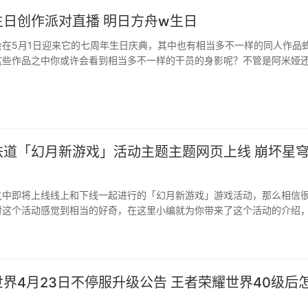
生日创作派对直播 明日方舟w生日
会在5月1日迎来它的七周年生日庆典，其中也有相当多不一样的同人作品
这些作品之中你或许会看到相当多不一样的干员的身影呢？不管是阿米娅
同人作品之中出现，快来跟随小编一起看看吧。···
铁道「幻月新游戏」活动主题主题网页上线 崩坏星
之中即将上线线上和下线一起进行的「幻月新游戏」游戏活动，那么相信
对这个活动感觉到相当的好奇，在这里小编就为你带来了这个活动的介绍
。···
界4月23日不停服升级公告 王者荣耀世界40级后