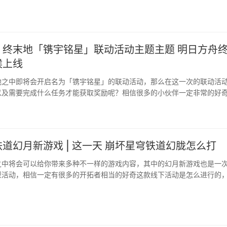
：终末地「镌宇铭星」联动活动主题主题 明日方舟
候上线
地之中即将会开启名为「镌宇铭星」的联动活动，那么在这一次的联动活
以及需要完成什么任务才能获取奖励呢？相信很多的小伙伴一定非常的好
一起看看吧。···
道幻月新游戏 | 这一天 崩坏星穹铁道幻胧怎么打
之中将会可以给你带来多种不一样的游戏内容，其中的幻月新游戏也是一
型活动，相信一定有很多的开拓者相当的好奇这款线下活动是怎么进行的
起看看吧。···