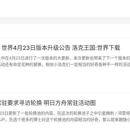
世界4月23日版本升级公告 洛克王国:世界下载
之中在4月23日进行了一次版本的大更新，本次更新也带来了下一个版本
活动还有命定花种的替换，相信小洛克们一定相当的好奇各种不一样的活
就来跟随小编一起看看吧。···
常驻要求寻访轮换 明日方舟常驻活动图
23日更新了一批轮换池的内容，在这次的轮换池子之中引星棘刺 / 鸿雪
行UP，先选个很多的博士对这个轮换池的内容相当的好奇，那么就来跟随
15天的轮换池吧。···