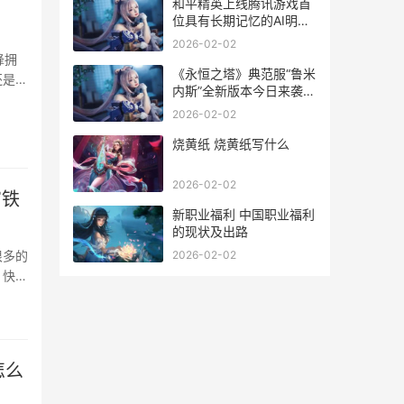
和平精英上线腾讯游戏首
位具有长期记忆的AI明星
队友“花傲天” 腾讯和平精
2026-02-02
英什么时候开服
蜂拥
《永恒之塔》典范服“鲁米
还是凯
内斯”全新版本今日来袭
首个近战法师职业璀璨公
2026-02-02
布了 17173 永恒之塔
烧黄纸 烧黄纸写什么
2026-02-02
穹铁
新职业福利 中国职业福利
的现状及出路
很多的
2026-02-02
，快来
怎么