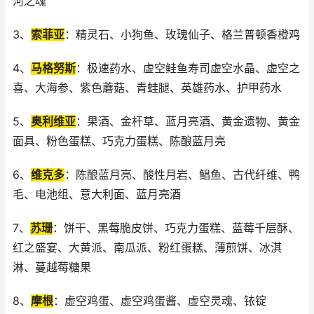
河之魂
3、
索菲亚
：精灵石、小狗鱼、玫瑰仙子、格兰普顿香橙鸡
4、
马格努斯
：极速药水、虚空鲑鱼寿司虚空水晶、虚空之
喜、大海参、紫色蘑菇、青蛙腿、英雄药水、护甲药水
5、
奥利维亚
：果酒、金杆草、蓝月亮酒、黄金遗物、黄金
面具、粉色蛋糕、巧克力蛋糕、陈酿蓝月亮
6、
维克多
：陈酿蓝月亮、酸性月岩、鲳鱼、古代纤维、鸭
毛、电池组、意大利面、蓝月亮酒
7、
苏珊
：饼干、黑莓脆皮饼、巧克力蛋糕、蓝莓千层酥、
红之盛宴、大黄派、南瓜派、粉红蛋糕、薄煎饼、冰淇
淋、蔓越莓糖果
8、
摩根
：虚空鸡蛋、虚空鸡蛋酱、虚空灵魂、铱锭