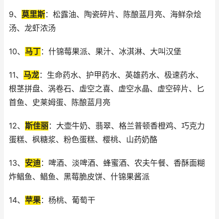
9、
莫里斯
：松露油、陶瓷碎片、陈酿蓝月亮、海鲜杂烩
汤、龙虾浓汤
10、
马丁
：什锦莓果派、果汁、冰淇淋、大叫汉堡
11、
马龙
：生命药水、护甲药水、英雄药水、极速药水、
根茎拼盘、涡卷石、虛空之喜、虚空水晶、虚空碎片、匕
首鱼、史莱姆蛋、陈酿蓝月亮
12、
斯佳丽
：大壶牛奶、翡翠、格兰普顿香橙鸡、巧克力
蛋糕、枫糖浆、粉色蛋糕、樱桃、山药奶酪
13、
安迪
：啤酒、淡啤酒、蜂蜜酒、农夫午餐、香酥面糊
炸鲳鱼、鲳鱼、黑莓脆皮饼、什锦果酱派
14、
苹果
：杨桃、葡萄干