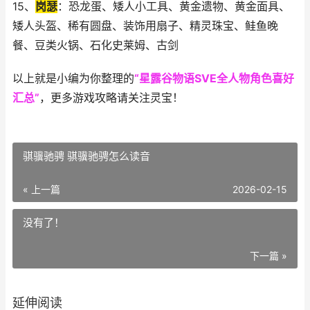
15、
岗瑟
：恐龙蛋、矮人小工具、黄金遗物、黄金面具、
矮人头盔、稀有圆盘、装饰用扇子、精灵珠宝、鲑鱼晚
餐、豆类火锅、石化史莱姆、古剑
以上就是小编为你整理的
“星露谷物语SVE全人物角色喜好
汇总”
，更多游戏攻略请关注灵宝！
骐骥驰骋 骐骥驰骋怎么读音
« 上一篇
2026-02-15
没有了！
下一篇 »
延伸阅读