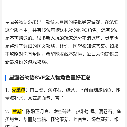
星露谷物语SVE是一款像素画风的模拟经营游戏，在SVE
这个版本中，共有15位可赠送礼物的NPC角色，还有6位
是不可赠送的。很多新入坑的玩家还分不清这些，灵宝也
是整理了详细的图文攻略，让你一图轻松知道答案。如果
本攻略对你有帮助，希望能收藏本站哦，每日为你提供最
新最准确的游戏攻略。
星露谷物语SVE全人物角色喜好汇总
1、
克莱尔
：向日葵、海洋石、绿茶、香酥面糊炸鲳鱼、能
量滋补水、意式烤面包、杏子
2、
兰斯
：陈酿蓝月亮、虚空碎片、热带咖喱、涡卷石、鱼
类鳟鱼、华丽财宝箱、怪物蘑菇、匕首鱼、绿色蘑菇、银