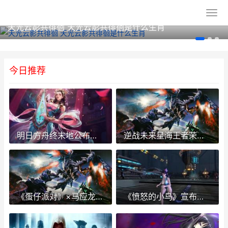
天光云影共徘徊 天光云影共徘徊是什么生肖
今日推荐
明日方舟终末地公布测试福利获得指南 明日方舟终末地测试资格
逆战未来星海王者荣耀插件搭配推荐 逆战十周年星海之匙怎么使用
《蛋仔派对》×马应龙联动1月23日最初 蛋仔派对百度百科
《愤怒的小鸟》宣布国服回归 愤怒的小鸟经典版老版