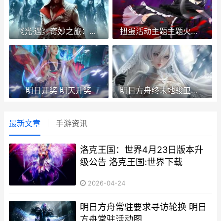
《光·遇》奇妙之旅：织光季1月23日升级 光遇最新奇妙之旅
扭蛋活动主题主题火热进行中《封印者》郊游路上的小白兔限时返场 扭蛋项目
明日开奖 明天开奖
明日方舟终末地骏卫装备挑选推荐 明日方舟终末地官网下载入口
最新文章
手游资讯
洛克王国：世界4月23日版本升
级公告 洛克王国:世界下载
2026-04-24
明日方舟常驻要求寻访轮换 明日
方舟常驻活动图