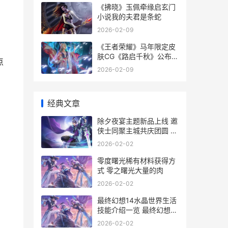
《拂晓》玉佩牵缘启玄门
小说我的夫君是条蛇
2026-02-09
《王者荣耀》马年限定皮
肤CG《路启千秋》公布
点
王者荣耀马可波罗
2026-02-09
经典文章
除夕夜宴主题新品上线 邀
侠士同聚主城共庆团圆 除
夕夜宴会设计思路
2026-02-02
零度曙光稀有材料获得方
式 零之曙光大量的肉
2026-02-02
最终幻想14水晶世界生活
技能介绍一览 最终幻想14
水晶世界快速升级
2026-02-02