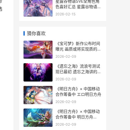
号
星露谷物语SVE全角色角
色喜好汇总 星露谷物语全
选
部
2026-02-15
猜你喜欢
《宝可梦》新作公布时间
曝光 画质或将实现质的飞
跃 宝可梦新作发布
2026-02-09
《遗忘之海》流浪号测试
现已最初 遗忘之海讲的是
什么
2026-02-09
《明日方舟》× 中国移动
合作筹备中 エロ明日方舟
2026-02-09
《明日方舟》× 中国移动
合作筹备中 明日方舟
1400℃
2026-02-09