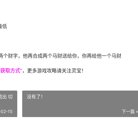
最低
两个财字，他再合成两个马财送给你，你再给他一个马财
装获取方式”
，更多游戏攻略请关注灵宝！
流出 切
没有了！
-02-15
下一篇 