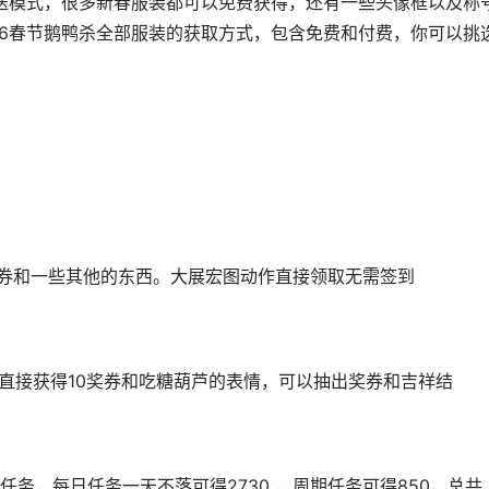
赠送模式，很多新春服装都可以免费获得，还有一些头像框以及称
26春节鹅鸭杀全部服装的获取方式，包含免费和付费，你可以挑
奖券和一些其他的东西。大展宏图动作直接领取无需签到
并直接获得10奖券和吃糖葫芦的表情，可以抽出奖券和吉祥结
务，每日任务一天不落可得2730 ，周期任务可得850，总共