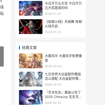
可
今日开万元大奖 今日开万
话
元大奖是真的吗
玩
2026-01-31
《穿越火线》天绫舞 穿越
火线天启
2026-01-31
经典文章
大唐风华 大唐风华免费播
放
»
2026-02-02
七日世界大白鲨配件模组
怎么搭配 大白鲨配件模组
搭配推荐 七日世界大白鲨
2026-02-02
精校图纸推荐
「艺术先生」重装公布了
2025 ChinaJoy 先生艺术
字图片
2026-02-02