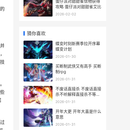
蛋仔派对甜甜雀信物获得
攻略 蛋仔派对甜甜雀艾比
的
2026-02-02
猜你喜欢
蝶变时刻新赛季拉开序幕
并
蝶变计划
，
2026-01-30
技
买断制武侠又有高手 买断
制rpg
2026-01-31
。
不废话直接杀 不废话直接
些
杀不听解释直接杀不等说
话直接杀
据
2026-01-31
开年大更 开年大喜是什么
意思
过
2026-01-31