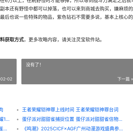
在6万以上，在刷野怪时才能够掉，所以等到战斗力满足之后就
副本还有野怪中都可以掉落，也可以来到商城去购买，嫌麻烦的
最后也说一些特殊的物品，紫色钻石不需要多说，基本上核心的
料获取方式
，更多攻略内容，请关注灵宝软件站。
没有了！
-02-02
下一篇 
肉
王者荣耀铠神罪上线时间 王者荣耀铠神罪台词
王者荣耀10周年生日头像框领取方法 王者荣耀10周年庆免费皮肤
蛋仔派对甜甜雀捕捉位置 蛋仔派对甜甜雀信物怎么获得
蛋仔派对甜甜雀信物获得攻略 蛋仔派对甜甜雀艾比
《鸣潮》2025CICF×AGF广州动漫游戏盛典参展情报公布 《鸣潮》里的弗洛洛强度怎么样,值不值得新手抽?