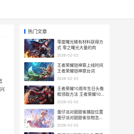
热门文章
零度曙光稀有材料获得方
式 零之曙光大量的肉
2026-02-02
王者荣耀铠神罪上线时间
王者荣耀铠神罪台词
2026-02-02
怎
王者荣耀10周年生日头像
兴
框领取方法 王者荣耀10周
年庆免费皮肤
2026-02-02
蛋仔派对甜甜雀捕捉位置
蛋仔派对甜甜雀信物怎么
获得
2026-02-02