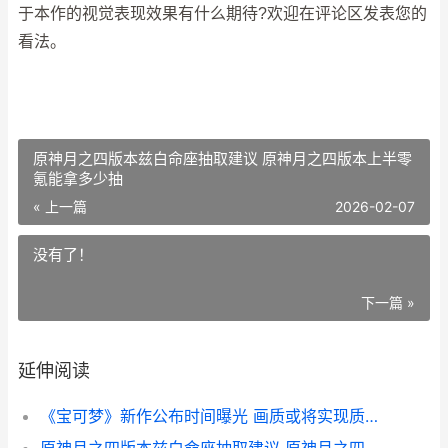
于本作的视觉表现效果有什么期待?欢迎在评论区发表您的
看法。
原神月之四版本兹白命座抽取建议 原神月之四版本上半零
氪能拿多少抽
« 上一篇
2026-02-07
没有了！
下一篇 »
延伸阅读
《宝可梦》新作公布时间曝光 画质或将实现质的飞跃 宝可梦新作发布