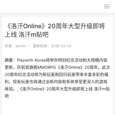
《洛汗Online》20周年大型升级即将
上线 洛汗m贴吧
作者：
admin
•
更新时间：2026-02-02
摘要：Playwith Korea将举办特别纪念活动和大规模内容
更新，庆祝其旗舰MMORPG《洛汗Online》20周年。此次
20周年纪念活动将为新玩家和回归玩家带来丰富多彩的福
利，现有玩家也将通过全新内容和系统享受更深入的游戏
体验。,《洛汗Online》20周年大型升级即将上线 洛汗m贴
吧