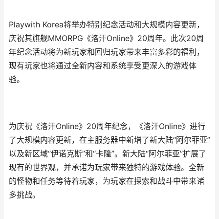
Playwith Korea将举办特别纪念活动和大规模内容更新，
庆祝其旗舰MMORPG《洛汗Online》20周年。此次20周
年纪念活动将为新玩家和回归玩家带来丰富多彩的福利，
现有玩家也将通过全新内容和系统享受更深入的游戏体
验。
为庆祝《洛汗Online》20周年纪念，《洛汗Online》进行
了大规模内容更新，在主服务器中新增了新大陆“阿尔菲亚”
以及新区域“伊诺克斯”和“卡隆”。新大陆“阿尔菲亚”扩展了
现有的世界观，并承诺为玩家带来独特的游戏体验。全新
的怪物和任务等待着玩家，为玩家在探索和战斗中带来诸
多挑战。