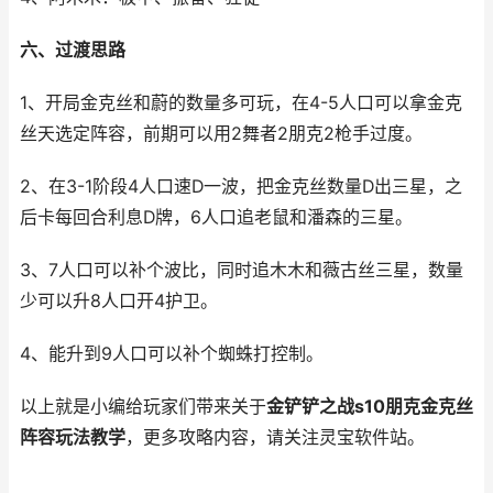
六、过渡思路
1、开局金克丝和蔚的数量多可玩，在4-5人口可以拿金克
丝天选定阵容，前期可以用2舞者2朋克2枪手过度。
2、在3-1阶段4人口速D一波，把金克丝数量D出三星，之
后卡每回合利息D牌，6人口追老鼠和潘森的三星。
3、7人口可以补个波比，同时追木木和薇古丝三星，数量
少可以升8人口开4护卫。
4、能升到9人口可以补个蜘蛛打控制。
以上就是小编给玩家们带来关于
金铲铲之战s10朋克金克丝
阵容玩法教学
，更多攻略内容，请关注灵宝软件站。