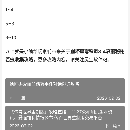
1~4
5~8
9~10
以上就是小编给玩家们带来关于
崩坏星穹铁道3.4哀丽秘榭
若虫收集攻略
，更多攻略内容，请关注灵宝软件站。
绝区零爱丽丝偶遇事件对话挑选攻略
« 上一篇
2026-02-02
《传奇世界重制版》攻略直播： 11.27公布测试版本资
讯、最强福利情报公布 传奇世界重制版交易平台
2026-02-02
下一篇 »