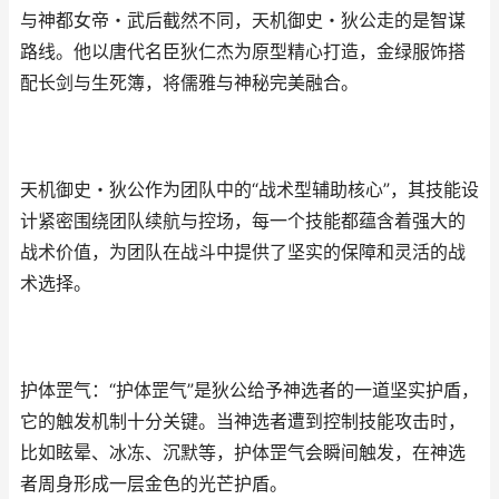
与神都女帝・武后截然不同，天机御史・狄公走的是智谋
路线。他以唐代名臣狄仁杰为原型精心打造，金绿服饰搭
配长剑与生死簿，将儒雅与神秘完美融合。
天机御史・狄公作为团队中的“战术型辅助核心”，其技能设
计紧密围绕团队续航与控场，每一个技能都蕴含着强大的
战术价值，为团队在战斗中提供了坚实的保障和灵活的战
术选择。
护体罡气：“护体罡气”是狄公给予神选者的一道坚实护盾，
它的触发机制十分关键。当神选者遭到控制技能攻击时，
比如眩晕、冰冻、沉默等，护体罡气会瞬间触发，在神选
者周身形成一层金色的光芒护盾。