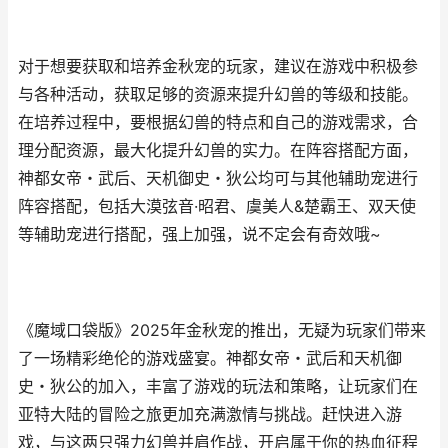
对于想要获取和培养金秋宠的玩家，建议在游戏中积极参
与各种活动，获取足够的资源来提升幻兽的等级和技能。
在培养过程中，要根据幻兽的特点和自己的游戏需求，合
理分配资源，最大化提升幻兽的实力。在阵容搭配方面，
神都女帝・武后、天机御史・狄公均可与其他辅助宠进行
阵容搭配，包括大漠弦音·昭君、虞美人&楚霸王、双天使
等辅助宠进行搭配，强上加强，说不定会有奇效哦~
《魔域口袋版》2025年金秋宠的推出，无疑为玩家们带来
了一场精彩绝伦的游戏盛宴。神都女帝・武后和天机御
史・狄公的加入，丰富了游戏的玩法和策略，让玩家们在
亚特大陆的冒险之旅更加充满激情与挑战。赶快进入游
戏，与这两只强力幻兽并肩作战，开启属于你的热血征程