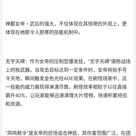
神都女帝・武后的强大，不仅体现在其惊艳的外观上，更
体现在她那令人胆寒的技能机制中。
无字天碑：作为女帝的压制型爆发技，“无字天碑”堪称战场
上的核武器。当攻击目标达到一定条件时，女帝将抬手号
令天地，瞬间触发金色光柱AOE效果。在刷怪场景中，这
一技能的威力展现得淋漓尽致，刷怪效率相较于以往直接
飙升40%，让玩家能够迅速清理大片怪物，快速积累经验
和资源。
“凤鸣敕令”是女帝的控场追击神技，其伤害范围广泛，在团