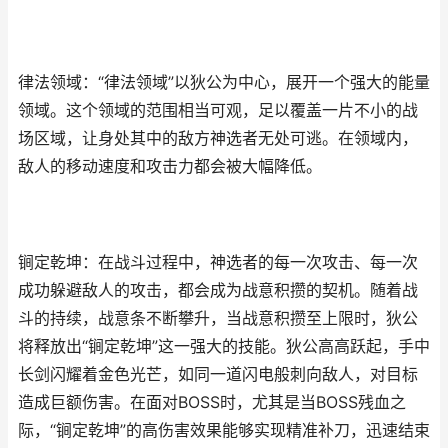
律法领域：“律法领域”以狄公为中心，展开一个强大的能量
领域。这个领域的范围相当可观，足以覆盖一片不小的战
场区域，让身处其中的敌方神选者无处可逃。在领域内，
敌人的移动速度和攻击力都会被大幅降低。
锏定乾坤：在战斗过程中，神选者的每一次攻击、每一次
成功躲避敌人的攻击，都会成为战意积攒的契机。随着战
斗的持续，战意条不断攀升，当战意积攒至上限时，狄公
将释放出“锏定乾坤”这一强大的技能。狄公高高跃起，手中
长剑闪耀着金色光芒，如同一道闪电般刺向敌人，对目标
造成巨额伤害。在面对BOSS时，尤其是当BOSS残血之
际，“锏定乾坤”的高伤害效果能够实现精准补刀，迅速结束