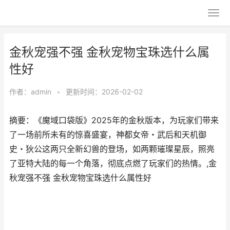
金秋宠强不强 金秋宠物宝珠选什么属
性好
作者：
admin
•
更新时间：2026-02-02
摘要：《魔域口袋版》2025年的金秋版本，为玩家们带来
了一场前所未有的惊喜盛宴，神都女帝・武后和天机御
史・狄公这两只全新幻兽的登场，如两颗璀璨星辰，照亮
了亚特大陆的每一个角落，彻底点燃了玩家们的热情。,金
秋宠强不强 金秋宠物宝珠选什么属性好