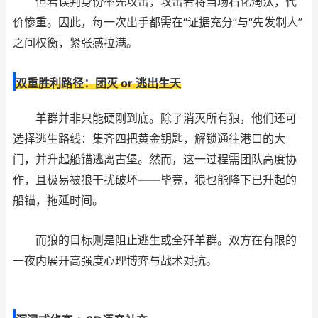
但若误判身份率先攻击，攻击者将当场石化淘汰，代
价惨重。因此，每一次出手都需在“证据充分”与“先发制人”
之间权衡，紧张感拉满。
双重胜利路径：团灭 or 逃出生天
羊群并非只能硬刚到底。除了消灭所有狼，他们还可
选择逃生路线：集齐四把黄金钥匙，解锁通往港口的大
门，并升起船锚逃离古堡。然而，这一过程需团队高度协
作，且极易被狼干扰破坏——毕竟，狼也能降下已升起的
船锚，拖延时间。
而狼的目标则是阻止逃生或全歼羊群。双方在有限的
一夜内展开高强度心理博弈与战术对抗。