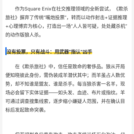
作为Square Enix在社交推理领域的全新尝试，《欺杀
旅社》摒弃了传统“嘴炮投票”，转而以动作射击+证据推理
+心理博弈为核心，打造出一场“人人皆可疑，处处藏杀机”
的动作版狼人杀。
没有投票，只有战斗：用武器“指认”凶手
在《欺杀旅社》中，信任是致命的奢侈品。狼从开局
便知晓彼此身份，需伪装成羊潜伏其中；而羊虽占人数优
势，却不知谁是盟友、谁是杀手。每当狼杀害一名羊，现
场必会留下实体证据——如头发、血迹、布片或指纹。羊
可通过调查搜集线索，逐步缩小嫌疑人范围，并在确认目
标后发起致命突袭。