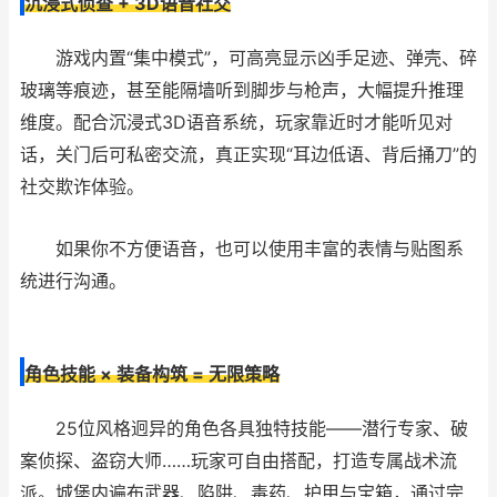
沉浸式侦查 + 3D语音社交
游戏内置“集中模式”，可高亮显示凶手足迹、弹壳、碎
玻璃等痕迹，甚至能隔墙听到脚步与枪声，大幅提升推理
维度。配合沉浸式3D语音系统，玩家靠近时才能听见对
话，关门后可私密交流，真正实现“耳边低语、背后捅刀”的
社交欺诈体验。
如果你不方便语音，也可以使用丰富的表情与贴图系
统进行沟通。
角色技能 × 装备构筑 = 无限策略
25位风格迥异的角色各具独特技能——潜行专家、破
案侦探、盗窃大师……玩家可自由搭配，打造专属战术流
派。城堡内遍布武器、陷阱、毒药、护甲与宝箱，通过完