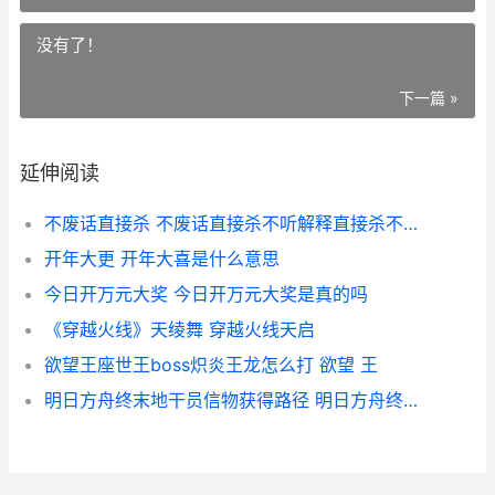
没有了！
下一篇 »
延伸阅读
不废话直接杀 不废话直接杀不听解释直接杀不等说话直接杀
开年大更 开年大喜是什么意思
今日开万元大奖 今日开万元大奖是真的吗
《穿越火线》天绫舞 穿越火线天启
欲望王座世王boss炽炎王龙怎么打 欲望 王
明日方舟终末地干员信物获得路径 明日方舟终末地官网