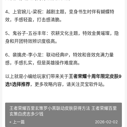
4、上官婉儿-梁祝：越剧主题，变身书生时伴有蝴蝶特
效，手感轻盈，打击感清脆。
5、鬼谷子-五谷丰年：农耕文化主题，特效金黄璀璨，隐
身和开团特效辨识度极高。
6、裴擒虎-李小龙：联动经典IP，特效和音效充满力量
感，手感扎实，但是英雄操作难度高。
以上就是小编给玩家们带来关于
王者荣耀十周年限定皮肤9
选1选择推荐
，更多攻略内容，请关注灵宝软件站。
王者荣耀百里玄策罗小黑联动皮肤获得方法 王者荣耀百里
玄策白虎志多少钱
« 上一篇
2026-02-02