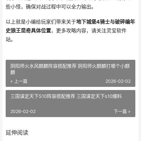
些小怪，确保对战过程中可以全力输出。
以上就是小编给玩家们带来关于
地下城堡4骑士与破碎编年
史狼王昆奇具体位置
，更多攻略内容，请关注灵宝软件
站。
阴阳师火水风麒麟阵容搭配推荐 阴阳师火麒麟打哪个小麒
麟
« 上一篇
2026-02-02
三国谋定天下S10阵容搭配推荐 三国谋定天下s10爆料
2026-02-02
下一篇 »
延伸阅读