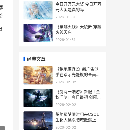
今日开万元大奖 今日开万
家
元大奖是真的吗
倍
2026-01-31
《穿越火线》天绫舞 穿越
以
火线天启
2026-01-31
经典文章
《绝地潜兵2》新广告似
乎在暗示光能族的全面攻
势 绝地潜兵2怎么不让别
2026-02-02
人进来
《剑网一端游》新服「金
秋问剑」今日最初 剑网1
官方网站
2026-02-02
炽焰星梦限时归来CSOL
生化大逃杀暗域撤逃上线
炽焰x小星
2026-02-02