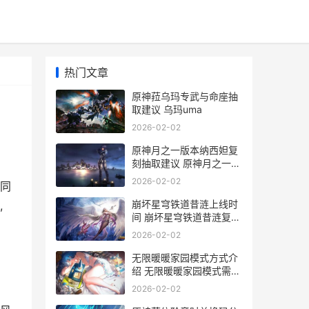
热门文章
原神菈乌玛专武与命座抽
取建议 乌玛uma
2026-02-02
原神月之一版本纳西妲复
刻抽取建议 原神月之一版
本兑换码
2026-02-02
同
崩坏星穹铁道昔涟上线时
,
间 崩坏星穹铁道昔涟复刻
时间
2026-02-02
无限暖暖家园模式方式介
绍 无限暖暖家园模式需要
把主线推进到哪里
2026-02-02