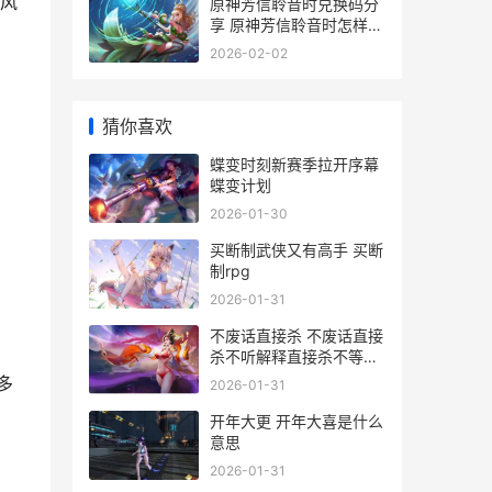
风
原神芳信聆音时兑换码分
享 原神芳信聆音时怎样取
消预约
2026-02-02
猜你喜欢
蝶变时刻新赛季拉开序幕
蝶变计划
2026-01-30
，
买断制武侠又有高手 买断
制rpg
2026-01-31
不废话直接杀 不废话直接
杀不听解释直接杀不等说
话直接杀
多
2026-01-31
开年大更 开年大喜是什么
意思
2026-01-31