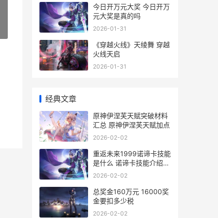
今日开万元大奖 今日开万
元大奖是真的吗
2026-01-31
»
《穿越火线》天绫舞 穿越
火线天启
2026-01-31
经典文章
原神伊涅芙天赋突破材料
汇总 原神伊涅芙天赋加点
2026-02-02
重返未来1999诺谛卡技能
是什么 诺谛卡技能介绍一
览 重返未来1999画师
2026-02-02
总奖金160万元 16000奖
金要扣多少税
2026-02-02