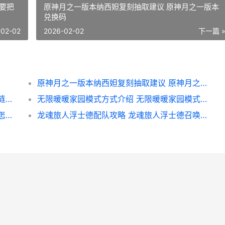
要把
原神月之一版本纳西妲复刻抽取建议 原神月之一版本
兑换码
-02-02
2026-02-02
下一篇 
原神月之一版本纳西妲复刻抽取建议 原神月之一版本兑换码
崩坏星穹铁道昔涟上线时间 崩坏星穹铁道昔涟复刻时间
无限暖暖家园模式方式介绍 无限暖暖家园模式需要把主线推进到哪里
原神芳信聆音时兑换码分享 原神芳信聆音时怎样取消预约
龙魂旅人浮士德配队攻略 龙魂旅人浮士德召唤队阵容推荐