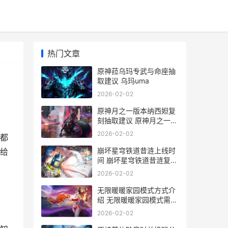
热门文章
原神菈乌玛专武与命座抽
取建议 乌玛uma
2026-02-02
原神月之一版本纳西妲复
刻抽取建议 原神月之一版
本兑换码
2026-02-02
都
崩坏星穹铁道昔涟上线时
给
间 崩坏星穹铁道昔涟复刻
时间
2026-02-02
无限暖暖家园模式方式介
绍 无限暖暖家园模式需要
把主线推进到哪里
2026-02-02