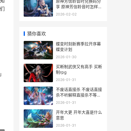
知
原神芳信聆音时兑换码分
享 原神芳信聆音时怎样取
们
消预约
2026-02-02
猜你喜欢
蝶变时刻新赛季拉开序幕
蝶变计划
2026-01-30
买断制武侠又有高手 买断
制rpg
」
2026-01-31
不废话直接杀 不废话直接
杀不听解释直接杀不等说
话直接杀
2026-01-31
开年大更 开年大喜是什么
意思
2026-01-31