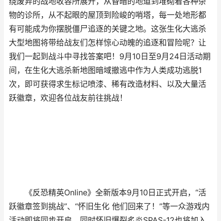
绕废弃的战地收容所展开，从昏暗的地道到堆砌着各种杂
物的诊所，从不起眼的屋顶到险峻的哨塔，每一处地形都
有可能成为你摆脱僵尸追逐的关键之地。这张生化大逃杀
大型地图将带给战友们怎样惊心动魄的追逐和冒险呢？让
我们一起到战斗中寻找答案吧！9月10日至9月24日活动期
间，在生化大逃杀新地图暗域撤逃中作为人类成功逃脱1
次，即可获得求生标记喷漆、稀有改造材料、以及大量活
跃徽章，欢迎各位战友前往挑战！
《反恐精英Online》全新版本9月10日正式开启，“活
跃徽章签到挑战”、“怀旧生化 他们回来了！”等一众游戏内
活动即将同步开启，同时怀旧爆裂炙炎SPAS-12也将加入