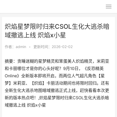
炽焰星梦限时归来CSOL生化大逃杀暗
域撤逃上线 炽焰x小星
作者：
admin
•
更新时间：2026-02-02
摘要：​贪睡迷糊的星梦精灵和笨蛋美人炽焰精灵，米莉亚
和卡丽哪位才是你的心头好呢？9月10日，《反恐精英
Online》全新版本即将开启，而两位人气超凡角色【星
梦】米莉亚、【炽焰】卡丽活动期间也将限时回归。还有
全新生化大逃杀地图暗域撤逃正式上线，赶快看看本次更
新的版本热点吧！,炽焰星梦限时归来CSOL生化大逃杀暗
域撤逃上线 炽焰x小星