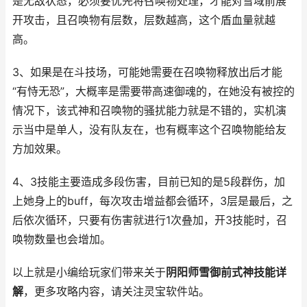
是无敌状态，必须要优先将召唤物处理，才能对雪域前展
开攻击，且召唤物有层数，层数越高，这个盾血量就越
高。
3、如果是在斗技场，可能她需要在召唤物释放出后才能
“有恃无恐”，大概率是需要带高速御魂的，在她没有被控的
情况下，该式神和召唤物的骚扰能力就是不错的，实机演
示当中是单人，没有队友在，也有概率这个召唤物能给友
方加效果。
4、3技能主要造成多段伤害，目前已知的是5段群伤，加
上她身上的buff，每次攻击增益都会循环，3层是最后，之
后依次循环，只要有伤害就进行1次叠加，开3技能时，召
唤物数量也会增加。
以上就是小编给玩家们带来关于
阴阳师雪御前式神技能详
解
，更多攻略内容，请关注灵宝软件站。