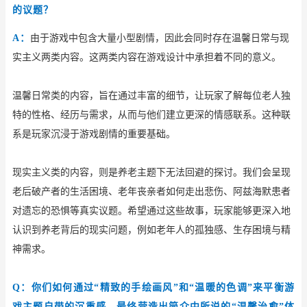
的议题？
A：
由于游戏中包含大量小型剧情，因此会同时存在温馨日常与现
实主义两类内容。这两类内容在游戏设计中承担着不同的意义。
温馨日常类的内容，旨在通过丰富的细节，让玩家了解每位老人独
特的性格、经历与需求，从而与他们建立更深的情感联系。这种联
系是玩家沉浸于游戏剧情的重要基础。
现实主义类的内容，则是养老主题下无法回避的探讨。我们会呈现
老后破产者的生活困境、老年丧亲者如何走出悲伤、阿兹海默患者
对遗忘的恐惧等真实议题。希望通过这些故事，玩家能够更深入地
认识到养老背后的现实问题，例如老年人的孤独感、生存困境与精
神需求。
Q：你们如何通过“精致的手绘画风”和“温暖的色调”来平衡游
戏主题自带的沉重感，最终营造出简介中所说的“温馨治愈”体