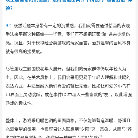
验？
A：
既然话题本身带有一定的沉重感，我们就需要通过恰当的表现
手法来平衡这种情绪
——毕竟，我们可不想把玩家“骗”进来徒增伤
感。况且，对于模拟经营类游戏的玩家而言，治愈温馨的画风本身
就有很高的接受度。
尽管游戏主题围绕老年人展开，但我们的玩家群体仍以年轻人为
主。因此，在美术风格上，我们会采用更易于年轻人理解和共鸣的
表达方式，并适当融入他们喜爱的轻松元素。比如让可爱的小鸟在
UI界面上灵动跳跃，或在事件CG中埋入一些幽默的“梗”，以此增强
游戏的趣味性。
整体上，游戏采用暖色调的画面风格，不仅能够营造温暖、舒适且
充满希望的氛围，也很容易让人联想到
“夕阳”这一意象，从而与“养
老”的主题自然契合，传递出一种宁静而美好的感受。