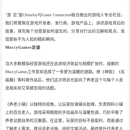
“游·见”是ChinaJoy与Game Connection联合推出的游戏人专访栏目，
我们将聚焦在游戏开发者、发行商、游戏产品上，讲述游戏背后的
故事，探究每个创意是如何诞生的，分享对行业的见解和观点，发
现那些不为人知的精彩瞬间。
MuccyGames访谈
当大多数模拟经营游戏还在追求经济效益与规模扩张时，成都的
MuccyGames工作室却选择了一条更为温暖的道路。继《神医》《名
画展》等科普作品后，他们这次将目光投向了养老这个与每个人息
息相关却又常被忽视的话题。
《养老小镇》以独特的视角，让玩家扮演镇长助理，负责照料小镇
上的百位老人。游戏采用精致的手绘画风与温暖色调，巧妙平衡了
养老议题自带的沉重感。在这里，玩家的目标不是盈利，而是通过
了解老人需求、建设适老设施、组织文娱活动，最终提升代表老人