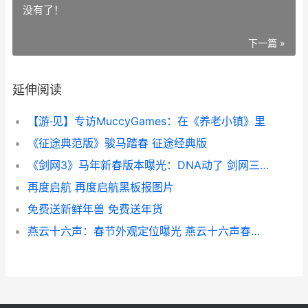
没有了！
下一篇 »
延伸阅读
【游·见】专访MuccyGames：在《养老小镇》里
《征途典范版》骏马踏春 征途经典版
《剑网3》马年新春版本曝光：DNA动了 剑网三所有马的介绍和图片
再度启航 再度启航黑板报图片
免费送新鲜年兽 免费送年货
燕云十六声：春节外观定位曝光 燕云十六声春节版本