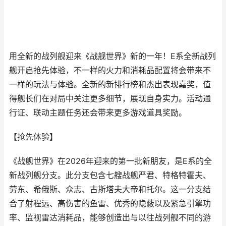
用全新的战列舰迎来《战舰世界》新的一年！E系全新战列
舰开启抢先体验，不一样的火力和消耗品配置将会带来不
一样的玩法与体验。全新的新排行榜和杰出表现嘉奖，值
得舰长们在对局中关注更多细节，展现自身实力。活动通
行证、联动主题任务还会带来更多游戏道具奖励。
【抢先体验】
《战舰世界》在2026年迎来的第一批新朋友，是E系的全
新战列舰分支。此分支包含七艘战舰严君、特格特霍夫、
劳东、希俄斯、众志、古斯塔夫大帝和托尔。这一分支结
合了射程远、高伤害的鱼雷、优秀的隐蔽以及紧急引擎功
率、监视雷达消耗品，能够创造出与以往战列舰不同的游