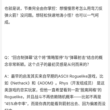
也就是说，节奏完全由你掌控：想慢慢思考怎么用弯刀反
弹火箭？没问题。想轻松快速地清小怪？也可以一气呵
成。
Q：“回合制弹幕”这个将“策略暂停”与“弹幕射击”结合的概
念非常新颖。这个点子的最初灵感是从何而来的？
A：最早的启发其实来自早期的ASCII Roguelike游戏，比
如《Nethack》和《ADOM》。Rhys（开发组成员） 是这
类游戏的忠实玩家，但他一直希望看到一款“脱离网格”的
Roguelike，并且战斗不再依赖随机概率——比如不再是
“45%命中率”，而是你真的能看到箭射出去、因为偏差而没