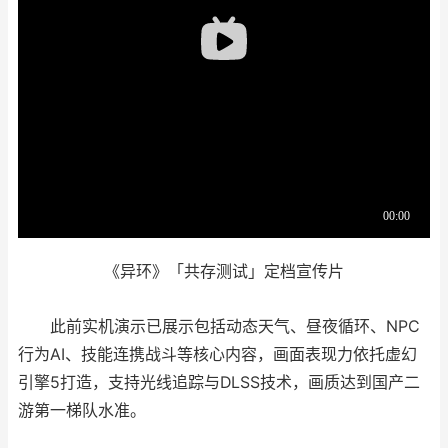
《异环》「共存测试」定档宣传片
此前实机演示已展示包括动态天气、昼夜循环、NPC
行为AI、技能连携战斗等核心内容，画面表现力依托虚幻
引擎5打造，支持光线追踪与DLSS技术，画质达到国产二
游第一梯队水准。