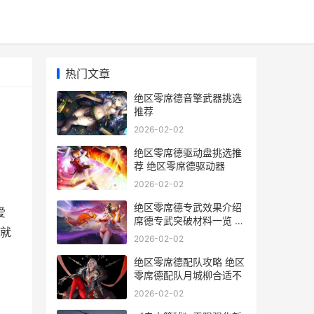
热门文章
绝区零席德音擎武器挑选
推荐
2026-02-02
绝区零席德驱动盘挑选推
荐 绝区零席德驱动器
2026-02-02
绝区零席德专武效果介绍
爱
席德专武突破材料一览 绝
就
区零席德专武提升大不大
2026-02-02
绝区零席德配队攻略 绝区
零席德配队月城柳合适不
2026-02-02