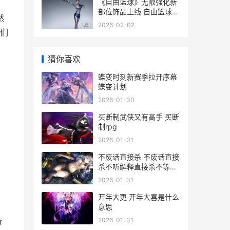
《自由篮球》无限强化新
部位饰品上线 自由篮球
然
mv
2026-02-02
们
猜你喜欢
蝶变时刻新赛季拉开序幕
蝶变计划
2026-01-30
买断制武侠又有高手 买断
制rpg
2026-01-31
不废话直接杀 不废话直接
杀不听解释直接杀不等说
话直接杀
2026-01-31
开年大更 开年大喜是什么
意思
备
2026-01-31