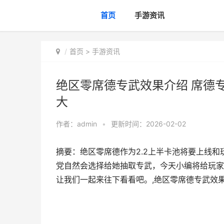
首页
手游资讯
首页
>
手游资讯
绝区零席德专武效果介绍 席德
大
作者：
admin
•
更新时间：2026-02-02
摘要：绝区零席德作为2.2上半卡池将要上线
党自然会选择给她抽取专武，今天小编将给玩家
让我们一起来往下看看吧。,绝区零席德专武效