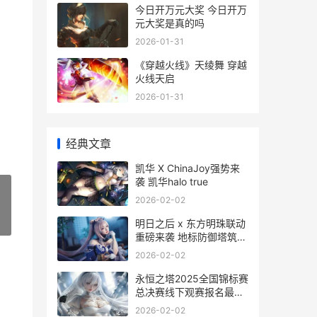
今日开万元大奖 今日开万
元大奖是真的吗
2026-01-31
《穿越火线》天绫舞 穿越
火线天启
2026-01-31
经典文章
凯华 X ChinaJoy强势来
袭 凯华halo true
2026-02-02
»
明日之后 x 东方明珠联动
重磅来袭 地标防御塔筑起
末日防线 明日之后里
2026-02-02
永恒之塔2025全国锦标赛
总决赛线下观赛报名最初!
永恒之塔1.0
2026-02-02