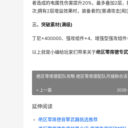
者造成的电属性伤害提升20%，最多叠加2层
次;拥有2层增益效果时，装备者的[普通攻击]和
三、突破素材(满级)
丁尼×400000、强攻组件×4、增强型强攻组件
以上就是小编给玩家们带来关于
绝区零席德专武
绝区零席德配队攻略 绝区零席德配队月城柳合适
« 上一篇
2026
延伸阅读
绝区零席德音擎武器挑选推荐