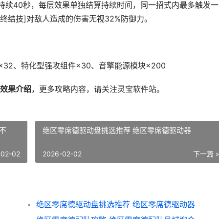
，持续40秒，每层效果单独结算持续时间，同一招式内最多触发一
[终结技]对敌人造成的伤害无视32%防御力。
×32、特化型强攻组件×30、音擎能源模块×200
效果介绍
，更多攻略内容，请关注灵宝软件站。
不
绝区零席德驱动盘挑选推荐 绝区零席德驱动器
-02-02
2026-02-02
下一篇 
绝区零席德驱动盘挑选推荐 绝区零席德驱动器