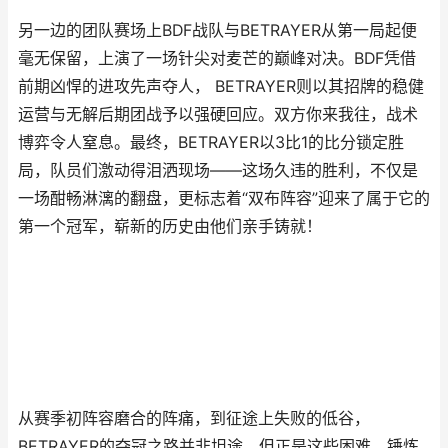
另一边的团队赛场上BDF战队与BETRAYER从第一局起便
毫无保留，上演了一场针尖对麦芒的巅峰对决。BDF凭借
前期凶悍的进攻先声夺人， BETRAYER则以其招牌的稳健
运营与无解后期团战予以强硬回应。双方你来我往，战术
博弈令人窒息。最终，BETRAYER以3比1的比分锁定胜
局，队员们激动得泪洒现场——这场久违的胜利，不仅是
一场酣畅淋漓的翻盘，更标志着“双布阵容”迎来了属于它的
第一个冠军，崭新的历史由他们亲手铸就！
从赛季初阵容磨合的阵痛，到征途上失败的低谷，
BETRAYER的夺冠之路并非坦途。但正是这些困难，锤炼