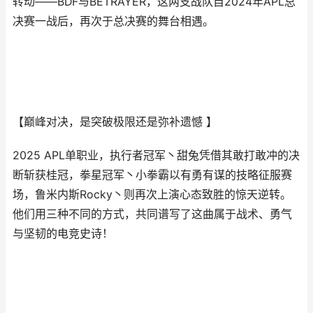
转动——BDF与BETRAYER，这两支战队自2024年APL总
决赛一战后，再次于总决赛的舞台相遇。
【巅峰对决，是突破极限还是弥补遗憾 】
2025 APL单职业，执行者冠军丶甜兔凭借其敢打敢冲的决
断斩获桂冠，拳星冠军丶小拳霸以有勇有谋的技略征服赛
场，鲁米内斯Rocky丶则再次上演心态致胜的惊天逆转。
他们用三种不同的方式，共同谱写了这曲属于战术、勇气
与坚韧的电竞史诗！