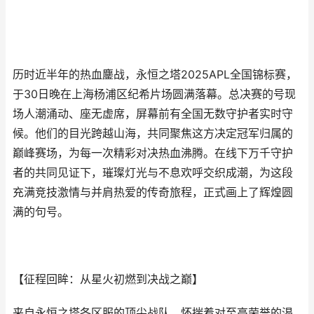
历时近半年的热血鏖战，永恒之塔2025APL全国锦标赛，
于30日晚在上海杨浦区纪希片场圆满落幕。总决赛的号现
场人潮涌动、座无虚席，屏幕前有全国无数守护者实时守
候。他们的目光跨越山海，共同聚焦这方决定冠军归属的
巅峰赛场，为每一次精彩对决热血沸腾。在线下万千守护
者的共同见证下，璀璨灯光与不息欢呼交织成潮，为这段
充满竞技激情与并肩热爱的传奇旅程，正式画上了辉煌圆
满的句号。
【征程回眸：从星火初燃到决战之巅】
来自永恒之塔各区服的顶尖战队，怀揣着对至高荣誉的渴