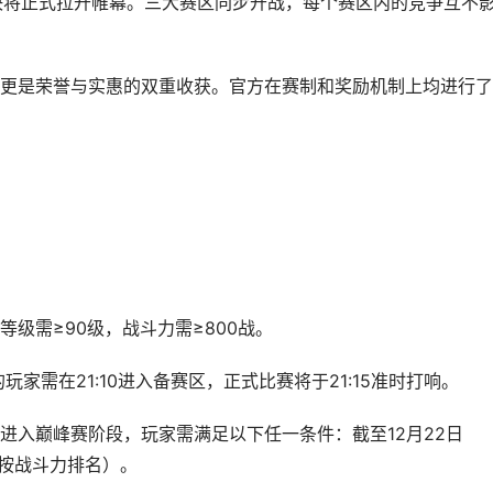
对决将正式拉开帷幕。三大赛区同步开战，每个赛区内的竞争互不
更是荣誉与实惠的双重收获。官方在赛制和奖励机制上均进行了
级需≥90级，战斗力需≥800战。
的玩家需在21:10进入备赛区，正式比赛将于21:15准时打响。
进入巅峰赛阶段，玩家需满足以下任一条件：截至12月22日
（按战斗力排名）。