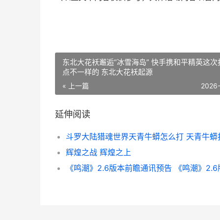
东北大花袄邂逅“冰雪海岛” 快手携和平精英这次
点不一样的​ 东北大花袄起源
« 上一篇
2026
延伸阅读
辉煌之战 辉煌之上