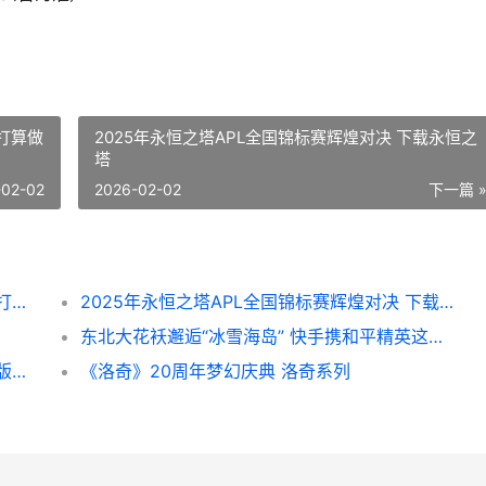
打算做
2025年永恒之塔APL全国锦标赛辉煌对决 下载永恒之
塔
-02-02
2026-02-02
下一篇 
斗罗大陆猎魂世界天青牛蟒怎么打 天青牛蟒打法教育 斗罗大陆猎魂世界如何快速提升战力
2025年永恒之塔APL全国锦标赛辉煌对决 下载永恒之塔
东北大花袄邂逅“冰雪海岛” 快手携和平精英这次打算做点不一样的​ 东北大花袄起源
《鸣潮》2.6版本前瞻通讯预告 《鸣潮》2.6版本更新维护预告 -《鸣潮》官方网站
《洛奇》20周年梦幻庆典 洛奇系列