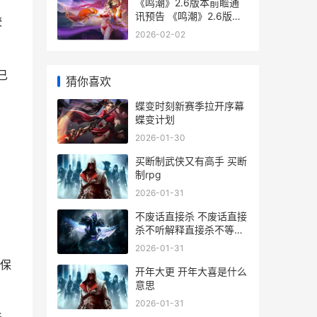
《鸣潮》2.6版本前瞻通
讯预告 《鸣潮》2.6版本
较
更新维护预告 -《鸣潮》
2026-02-02
官方网站
已
猜你喜欢
蝶变时刻新赛季拉开序幕
蝶变计划
2026-01-30
买断制武侠又有高手 买断
制rpg
2026-01-31
不废话直接杀 不废话直接
杀不听解释直接杀不等说
话直接杀
2026-01-31
保
开年大更 开年大喜是什么
意思
2026-01-31