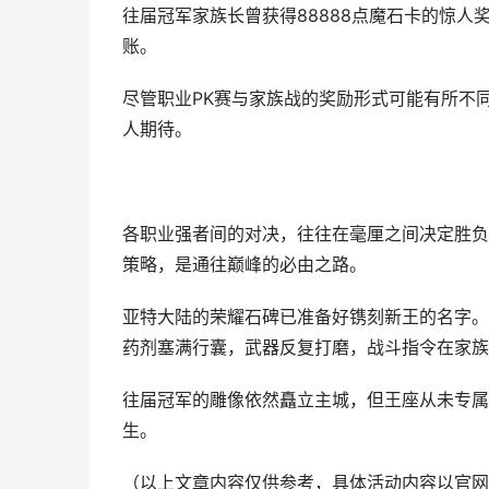
往届冠军家族长曾获得88888点魔石卡的惊人奖
账。
尽管职业PK赛与家族战的奖励形式可能有所不
人期待。
各职业强者间的对决，往往在毫厘之间决定胜负
策略，是通往巅峰的必由之路。
亚特大陆的荣耀石碑已准备好镌刻新王的名字。
药剂塞满行囊，武器反复打磨，战斗指令在家族
往届冠军的雕像依然矗立主城，但王座从未专属
生。
（以上文章内容仅供参考，具体活动内容以官网