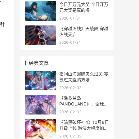
影
今日开万元大奖 今日开万
元大奖是真的吗
2026-01-31
针
《穿越火线》天绫舞 穿越
火线天启
2026-01-31
经典文章
指间山海鲲鹏怎么过关 零
氪过关鲲鹏方法
2026-02-02
《潘多兰岛
PANDOLAND》：全球21
日上线 潘多拉湾在哪
2026-02-02
《暗黑破坏神4》10月8日
升级上线 游侠大幅度加强
暗黑破坏神4配置要求
2026-02-02