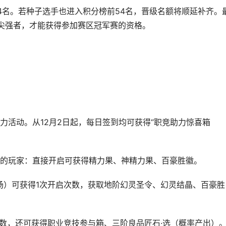
4名。若种子选手也进入积分榜前54名，晋级名额将顺延补齐。
尖强者，才能获得参加赛区冠军赛的资格。
力活动。从12月2日起，每日签到均可获得“职竞助力惊喜箱
的玩家：直接开启可获得精力果、神精力果、百豪胜徽。
场）可获得1次开启次数，获取地阶幻灵圣令、幻灵结晶、百豪胜
次数，还可获得职业竞技参与箱、三阶良品匠石·选（概率产出）