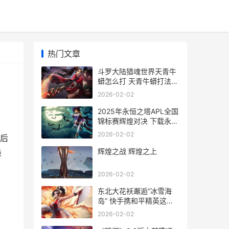
热门文章
斗罗大陆猎魂世界天青牛
蟒怎么打 天青牛蟒打法教
育 斗罗大陆猎魂世界如何
2026-02-02
快速提升战力
2025年永恒之塔APL全国
锦标赛辉煌对决 下载永恒
之塔
2026-02-02
后
辉煌之战 辉煌之上
最
2026-02-02
东北大花袄邂逅“冰雪海
岛” 快手携和平精英这次
打算做点不一样的​ 东北大
2026-02-02
花袄起源