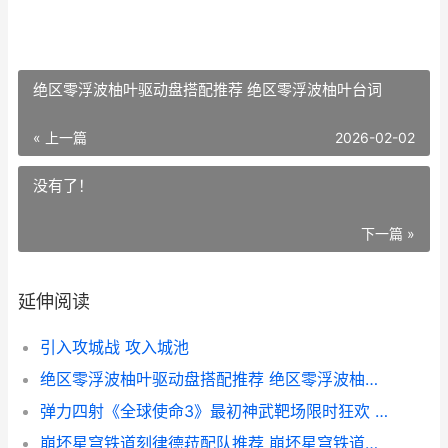
绝区零浮波柚叶驱动盘搭配推荐 绝区零浮波柚叶台词
« 上一篇
2026-02-02
没有了！
下一篇 »
延伸阅读
引入攻城战 攻入城池
绝区零浮波柚叶驱动盘搭配推荐 绝区零浮波柚叶台词
弹力四射《全球使命3》最初神武靶场限时狂欢 弹力四面弹
崩坏星穹铁道刻律德菈配队推荐 崩坏星穹铁道官服