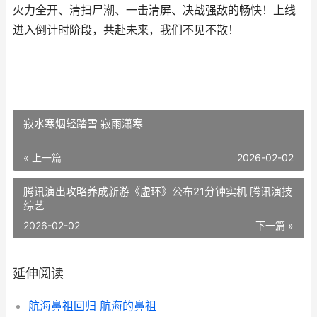
火力全开、清扫尸潮、一击清屏、决战强敌的畅快！上线
进入倒计时阶段，共赴未来，我们不见不散！
寂水寒烟轻踏雪 寂雨潇寒
« 上一篇
2026-02-02
腾讯演出攻略养成新游《虚环》公布21分钟实机 腾讯演技
综艺
2026-02-02
下一篇 »
延伸阅读
航海鼻祖回归 航海的鼻祖