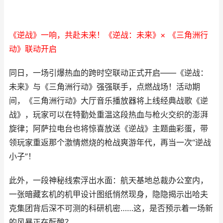
《逆战》一响，共赴未来！《逆战：未来》× 《三角洲行
动》联动开启
同日，一场引爆热血的跨时空联动正式开启——《逆战：
未来》与《三角洲行动》强强联手，点燃战场！活动期
间，《三角洲行动》大厅音乐播放器将上线经典战歌《逆
战》，玩家可以在特勤处重温这段热血与枪火交织的澎湃
旋律；阿萨拉电台也将惊喜放送《逆战》主题曲彩蛋，带
领玩家重返那个激情燃烧的枪战爽游年代，再当一次“逆战
小子”！
此外，一段神秘线索浮出水面：航天基地总裁办公室内，
一张暗藏玄机的机甲设计图纸悄然现身，隐隐揭示出哈夫
克集团背后深不可测的科研机密……这，是否预示着一场新
的风暴正在酝酿？