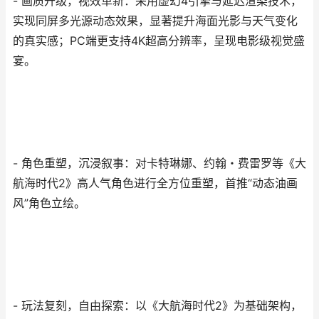
- 画质升级，视效革新：采用虚幻4引擎与延迟渲染技术，
实现同屏多光源动态效果，显著提升海面光影与天气变化
的真实感；PC端更支持4K超高分辨率，呈现电影级视觉盛
宴。
- 角色重塑，沉浸叙事：对卡特琳娜、约翰・费雷罗等《大
航海时代2》高人气角色进行全方位重塑，首推“动态油画
风”角色立绘。
- 玩法复刻，自由探索：以《大航海时代2》为基础架构，