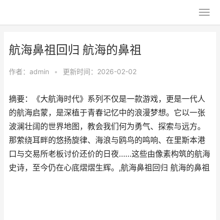
航海鼻祖回归 航海的鼻祖
作者：
admin
•
更新时间：2026-02-02
摘要：​《大航海时代》系列不仅是一款游戏，更是一代人
的航海启蒙，是深植于青春记忆中的浪漫梦想。它以一张
波澜壮阔的世界地图，教会我们何为勇气、探索与远方。
那萦绕耳畔的悠扬旋律、海浪与鸥鸟的鸣响、在里斯本港
口与交易所老板讨价还价的日夜……这些由像素构筑的航海
史诗，至今仍在心底熠熠生辉。,航海鼻祖回归 航海的鼻祖