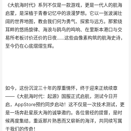
《大航海时代》系列不仅是一款游戏，更是一代人的航海
启蒙，是深植于青春记忆中的浪漫梦想。它以一张波澜壮
阔的世界地图，教会我们何为勇气、探索与远方。那萦绕
耳畔的悠扬旋律、海浪与鸥鸟的鸣响、在里斯本港口与交
易所老板讨价还价的日夜……这些由像素构筑的航海史诗，
至今仍在心底熠熠生辉。
如今，这份沉淀三十年的厚重情怀，终于迎来正统续章
——《大航海时代：起源》国服正式启航，测试今日开
启，AppStore预约同步启动！这不仅是一次技术测试，更
是一场奔赴星辰大海的诚挚邀约。各位曾经的提督，是时
候再度集结，重返那片熟悉而又崭新的海洋，共同续写属
于我们的传奇！