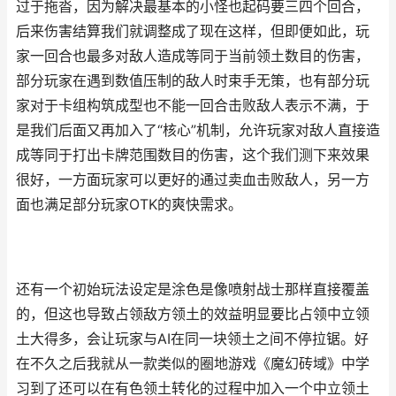
过于拖沓，因为解决最基本的小怪也起码要三四个回合，
后来伤害结算我们就调整成了现在这样，但即便如此，玩
家一回合也最多对敌人造成等同于当前领土数目的伤害，
部分玩家在遇到数值压制的敌人时束手无策，也有部分玩
家对于卡组构筑成型也不能一回合击败敌人表示不满，于
是我们后面又再加入了“核心”机制，允许玩家对敌人直接造
成等同于打出卡牌范围数目的伤害，这个我们测下来效果
很好，一方面玩家可以更好的通过卖血击败敌人，另一方
面也满足部分玩家OTK的爽快需求。
还有一个初始玩法设定是涂色是像喷射战士那样直接覆盖
的，但这也导致占领敌方领土的效益明显要比占领中立领
土大得多，会让玩家与AI在同一块领土之间不停拉锯。好
在不久之后我就从一款类似的圈地游戏《魔幻砖域》中学
习到了还可以在有色领土转化的过程中加入一个中立领土