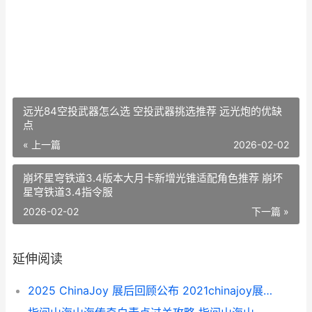
远光84空投武器怎么选 空投武器挑选推荐 远光炮的优缺
点
« 上一篇
2026-02-02
崩坏星穹铁道3.4版本大月卡新增光锥适配角色推荐 崩坏
星穹铁道3.4指令服
2026-02-02
下一篇 »
延伸阅读
2025 ChinaJoy 展后回顾公布 2021chinajoy展会位置