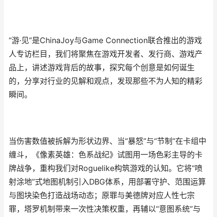
“游·见”是ChinaJoy与Game Connection联合推出的游戏
人专访栏目，我们将聚焦在游戏开发者、发行商、游戏产
品上，讲述游戏背后的故事，探究每个创意是如何诞生
的，分享对行业的见解和观点，发现那些不为人知的精彩
瞬间。
当伤害数值被拆解为形状边界、当“暴怒”与“节制”在卡组中
缠斗，《像素英雄：色系战纪》试图用一场色彩主导的卡
牌战争，重构我们对Roguelike构筑游戏的认知。它将“喷
射涂地”式地图机制引入DBG体系，用部署守护、范围运算
与图块染色打造战场动态；原罪与美德牌对应人性七宗
罪，塔罗机制带来一次性决策权重，再辅以“意图系统”与