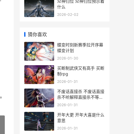
许
众神归位 众神归位预示着
什么
2026-02-02
猜你喜欢
蝶变时刻新赛季拉开序幕
蝶变计划
2026-01-30
买断制武侠又有高手 买断
制rpg
2026-01-31
不废话直接杀 不废话直接
。
杀不听解释直接杀不等说
话直接杀
2026-01-31
开年大更 开年大喜是什么
意思
2026-01-31