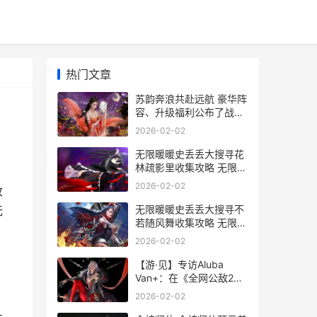
热门文章
苏韵奔浪共赴远航 豪华阵
容、升级福利公布了战舰
世界日
2026-02-02
无限暖暖史丢丢大搜寻花
林疏影里收集攻略 无限暖
暖史丢丢位置1.8
2026-02-02
收
无限暖暖史丢丢大搜寻不
无
若随风舞收集攻略 无限暖
暖史丢丢侠义在丢心
2026-02-02
【游·见】专访Aluba
Van+：在《全网公敌2新
世界》中探寻AI与真相的
2026-02-02
边界