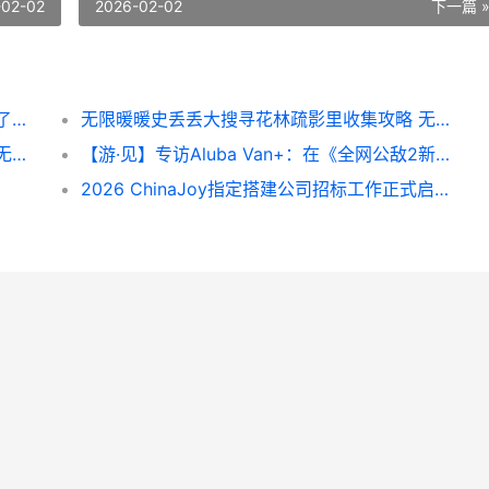
-02-02
2026-02-02
下一篇 
苏韵奔浪共赴远航 豪华阵容、升级福利公布了战舰世界日
无限暖暖史丢丢大搜寻花林疏影里收集攻略 无限暖暖史丢丢位置1.8
无限暖暖史丢丢大搜寻不若随风舞收集攻略 无限暖暖史丢丢侠义在丢心
【游·见】专访Aluba Van+：在《全网公敌2新世界》中探寻AI与真相的边界
2026 ChinaJoy指定搭建公司招标工作正式启动 chinajoy安排