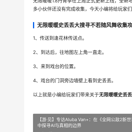
无限暖暖1.8丹青季在上周正式更新上线，全
多小伙伴还没有完成收集，今天小编将给玩家们
无限暖暖史丢丢大搜寻不若随风舞收集
1、传送到逢花林传送点。
2、到达后，往地图左上角一直走。
3、来到戏台的位置。
4、戏台的门洞旁边墙壁上看到史丢丢。
以上就是小编给玩家们带来关于
无限暖暖史丢丢
【游·见】专访Aluba Van+：在《全网公敌2新
中探寻AI与真相的边界