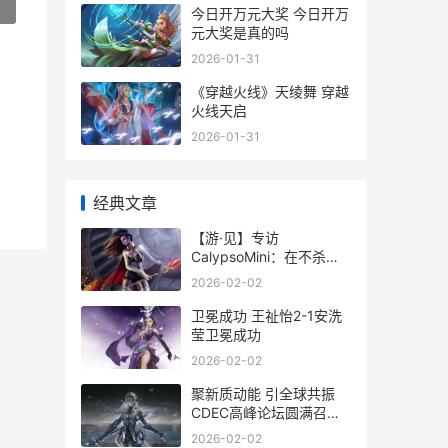
»
今日开万元大奖 今日开万
元大奖是真的吗
2026-01-31
《穿越火线》天绫舞 穿越
火线天启
2026-01-31
经典文章
【游·见】专访
CalypsoMini：在不杀之
仁与光荣战死之间
2026-02-02
卫冕成功 王祉怡2-1安洗
莹卫冕成功
2026-02-02
聚新质动能 引全球共振
CDEC高峰论坛圆满召开
聚能新未来
2026-02-02