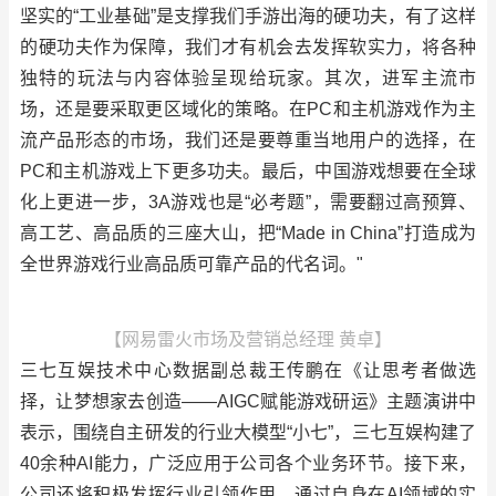
坚实的“工业基础”是支撑我们手游出海的硬功夫，有了这样
的硬功夫作为保障，我们才有机会去发挥软实力，将各种
独特的玩法与内容体验呈现给玩家。其次，进军主流市
场，还是要采取更区域化的策略。在PC和主机游戏作为主
流产品形态的市场，我们还是要尊重当地用户的选择，在
PC和主机游戏上下更多功夫。最后，中国游戏想要在全球
化上更进一步，3A游戏也是“必考题”，需要翻过高预算、
高工艺、高品质的三座大山，把“Made in China”打造成为
全世界游戏行业高品质可靠产品的代名词。"
【网易雷火市场及营销总经理 黄卓】
三七互娱技术中心数据副总裁王传鹏在《让思考者做选
择，让梦想家去创造——AIGC赋能游戏研运》主题演讲中
表示，围绕自主研发的行业大模型“小七”，三七互娱构建了
40余种AI能力，广泛应用于公司各个业务环节。接下来，
公司还将积极发挥行业引领作用，通过自身在AI领域的实