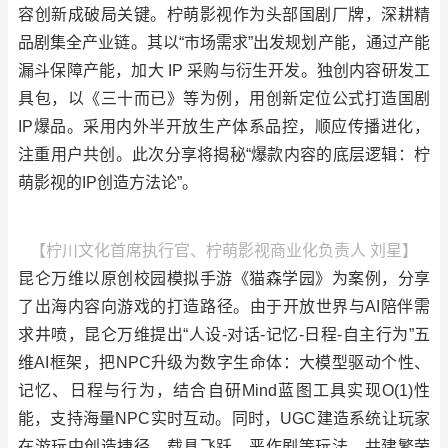
容创新成破局关键。柠萌影视作为头部国剧厂牌，深耕精
品剧集全产业链。其以“市场需求”出发规划产能，通过产能
漏斗保障产能，加大 IP 采购与衍生开发。独创内容研发工
具包，以《三十而已》等为例，用创新定位公式打造国剧
IP爆品。采用内外半开放生产体系品控，顺应传播进化，
注重用户共创。此次分享将揭秘“爆款内容的底层逻辑：柠
萌影视的IP创造方法论”。
【柠川文化首席执行官、柠萌影视商业化负责人 刘星】
昆仑万维以原创校园模拟手游《猫森学园》为案例，分享
了出海内容向游戏的打造路径。由于开放世界与AI陪伴需
求井喷，昆仑万维提出“人设-对话-记忆-日程-自主行为”五
维AI框架，把NPC升级为数字生命体：大模型驱动个性、
记忆、日程与行为，结合自研Mind蓝图工具实现O(1)性
能，支持海量NPC实时互动。同时，UGC建造系统让玩家
在游玩中创造捷径、载具飞跃、恶作剧等玩法，共建繁荣