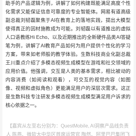
助手的产品逻辑为例，讲解了如何构建既能满足高度个性
化需求又能保证信息可靠度的专业智能体。网易有道高级
副总裁刘韧磊聚焦于AI在教育上的落地实践，提出大模型
使得真正的因材施教成为可能。刘韧磊以有道推出的虚拟
人口语教练Hi Echo、以及近期推出的全新硬件品类AI答疑
笔为例，讲解了AI教育产品如何为用户提供个性化的学习
方案，带来如老师般的教学体验。生数科技商业化副总裁
王川重点介绍了多模态视频生成模型在游戏和社交领域的
应用价值。他强调，交互是人类的基本需求，相比被动的
内容消费（如阅读和观看），可交互的视觉内容（如图
像、视频和虚拟角色）更能满足用户的深层次需求。这正
是生数科技专注研发多模态视频生成模型满足用户诉求的
核心依据之一。
【嘉宾从左至右分别为：QuestMobile, AI洞察产品线负责
人 陈燕、微软大中华区首席运营官 陶然、阿里巴巴集团飞