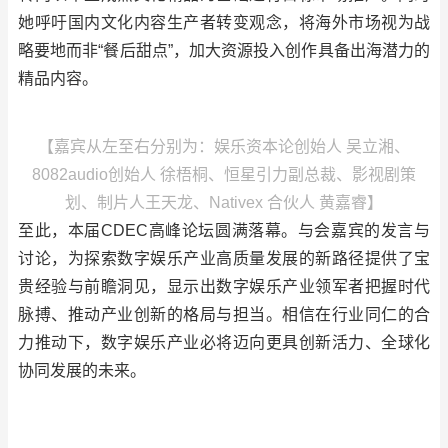
她呼吁国内文化内容生产者转变观念，将海外市场视为战
略要地而非“餐后甜点”，加大资源投入创作具备出海潜力的
精品内容。
【嘉宾从左至右分别为：娱乐资本论创始人 吴立湘、
8082audio创始人 徐梧桐、恒星引力副总裁、影视剧策
划、制片人王天龙、Nativex 合伙人 黄嘉睿】
至此，本届CDEC高峰论坛圆满落幕。与会嘉宾的发言与
讨论，为探索数字娱乐产业高质量发展的新路径提供了宝
贵经验与前瞻洞见，显示出数字娱乐产业领军者把握时代
脉搏、推动产业创新的格局与担当。相信在行业同仁的合
力推动下，数字娱乐产业必将迈向更具创新活力、全球化
协同发展的未来。