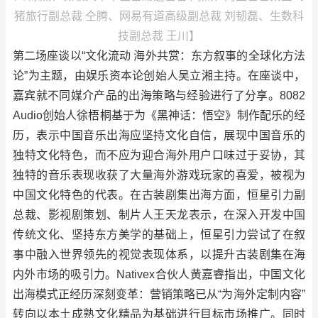
猪旅行副总裁 仝腾、网易有道高级副总裁 刘韧磊、生数科
技副总裁 王川】
第二场座谈以“文化流动 海外共赏：东方叙事的全球化方法
论”为主题，由娱乐资本论创始人吴立湘主持。在座谈中，
嘉宾就不同媒介产品的出海策略与经验进行了分享。8082
Audio创始人徐梧桐基于为《黑神话：悟空》制作配乐的经
历，表示中国音乐出海应坚持文化自信，展现中国音乐的
独特文化特色，而不应为迎合海外用户口味过于妥协，其
独特的音乐表现收获了大量海外游戏玩家的喜爱，被视为
中国文化特色的代表。在古装剧集出海方面，恒星引力副
总裁、影视剧策划、制片人王天龙表示，在深入开发中国
传统文化、坚持东方美学的基础上，恒星引力尝试了在叙
事中融入世界领先的视觉表现体系，以提升古装剧集在海
内外市场的吸引力。Nativex合伙人黄嘉睿指出，中国文化
出海模式正经历深刻变革：营销策略已从“为海外定制内容”
转向以本土成熟文化精品为基础进行目标市场推广。同时