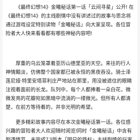
《最终幻想14》金曦秘话第一话「云间寻星」公开! 在
《最终幻想14》的主线剧情中没有讲述过的故事与思念将
通过游戏设定特别读物「金曦秘话」向大家呈现。各位冒
险者大人快来看看都有哪些神秘内容吧!
厚重的乌云笼罩着亚历山德里亚的天空。来往的行人
神情黯淡，仿佛整个国家都已被永恒的黑夜吞没。骑士泽
莲尼娅·特里安塔菲利庄严地站在那里，用没被遮住的眼睛
注视着面前的长龙。队列中，每个人都捧着一朵白花，微
微发亮的花瓣宛如黑暗中流淌的一缕微光。但所有人都清
楚，在前方等待着的，并非光明的希望。
更多精彩故事内容尽在本次金曦秘话第一话。各位感
兴趣的冒险者大人欢迎随时阅览!同时「金曦秘话」中含有
剧透情节，未完成7.3版本「明日的路标」主线剧情的玩家