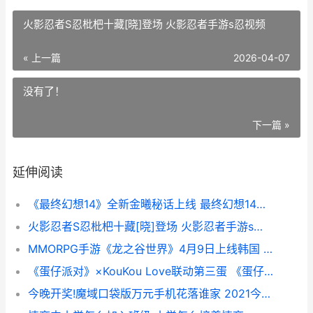
火影忍者S忍枇杷十藏[晓]登场 火影忍者手游s忍视频
« 上一篇
2026-04-07
没有了！
下一篇 »
延伸阅读
《最终幻想14》全新金曦秘话上线 最终幻想14下载手机版
火影忍者S忍枇杷十藏[晓]登场 火影忍者手游s忍视频
MMORPG手游《龙之谷世界》4月9日上线韩国 龙之游戏攻略
《蛋仔派对》×KouKou Love联动第三蛋 《蛋仔派对》×线条小狗联动怎么获得
今晚开奖!魔域口袋版万元手机花落谁家 2021今晚开奖号码是什么