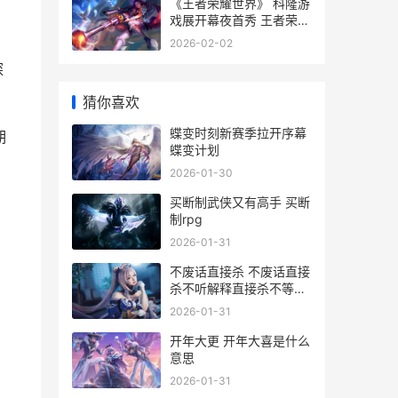
《王者荣耀世界》 科隆游
戏展开幕夜首秀 王者荣耀
世界立项时间
2026-02-02
探
猜你喜欢
蝶变时刻新赛季拉开序幕
期
蝶变计划
2026-01-30
买断制武侠又有高手 买断
制rpg
2026-01-31
不废话直接杀 不废话直接
杀不听解释直接杀不等说
话直接杀
2026-01-31
开年大更 开年大喜是什么
意思
2026-01-31