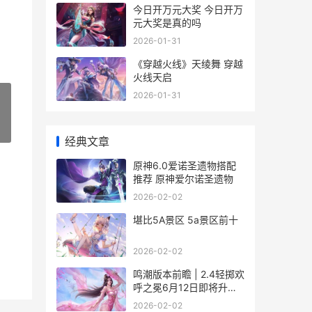
今日开万元大奖 今日开万
元大奖是真的吗
2026-01-31
《穿越火线》天绫舞 穿越
火线天启
2026-01-31
»
经典文章
原神6.0爱诺圣遗物搭配
推荐 原神爱尔诺圣遗物
2026-02-02
堪比5A景区 5a景区前十
2026-02-02
鸣潮版本前瞻 | 2.4轻掷欢
呼之冕6月12日即将升级
鸣潮版本前瞻活动
2026-02-02