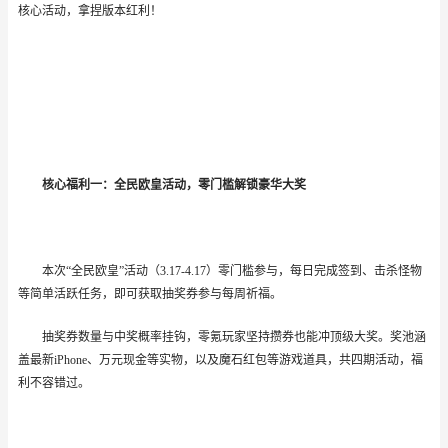
核心活动，拿捏版本红利！
核心福利一：全民欧皇活动，零门槛解锁豪华大奖
本次
“全民欧皇”活动（3.17-4.17）零门槛参与，每日完成签到、击杀怪物
等简单活跃任务，即可获取抽奖券参与每周祈福。
抽奖券数量与中奖概率挂钩，零氪玩家坚持攒券也能冲顶级大奖。奖池涵
盖最新
iPhone、万元现金等实物，以及魔石红包等游戏道具，共四期活动，福
利不容错过。