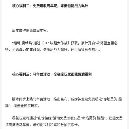
核心福利二：免费增收周年宠，零氪也能战力飙升
周年庆推出免费周年宠：
“缰绳·魔域喵”通过【317·喵趣大作战】获取，累计开启5次海蓝宝箱必
得，初始战力加成可观，进阶后战力飙升，还可解锁额外福利。
核心福利三：马年兽活动，全梯度玩家都能薅满福利
版本同步上线马年兽活动，推出吕布、貂蝉神宠及免费萌宠
“赤焰灵驹·蹦
蹦”，覆盖全梯度玩家。
零氪玩家可通过
“乱世佳缘”活动免费领取15星“赤焰灵驹·蹦蹦”，还能免费
试用满级马年兽，蹭幻化福利积累积分抽京东卡。