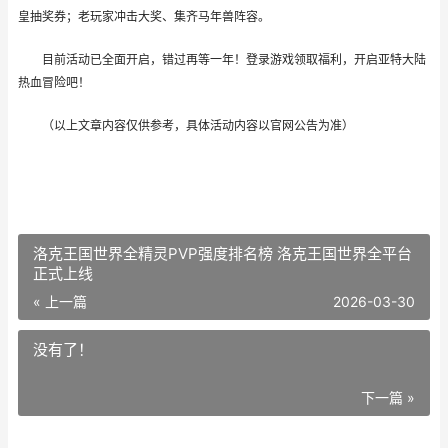
皇抽奖券；老玩家冲击大奖、集齐马年兽阵容。
目前活动已全面开启，错过再等一年！登录游戏领取福利，开启亚特大陆
热血冒险吧！
（以上文章内容仅供参考，具体活动内容以官网公告为准）
洛克王国世界全精灵PVP强度排名榜 洛克王国世界全平台
正式上线
« 上一篇
2026-03-30
没有了！
下一篇 »