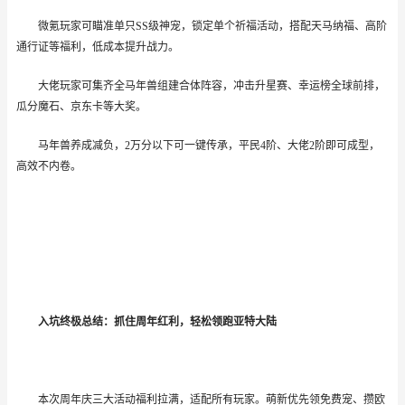
微氪玩家可瞄准单只
SS级神宠，锁定单个祈福活动，搭配天马纳福、高阶
通行证等福利，低成本提升战力。
大佬玩家可集齐全马年兽组建合体阵容，冲击升星赛、幸运榜全球前排，
瓜分魔石、京东卡等大奖。
马年兽养成减负，
2万分以下可一键传承，平民4阶、大佬2阶即可成型，
高效不内卷。
入坑终极总结：抓住周年红利，轻松领跑亚特大陆
本次周年庆三大活动福利拉满，适配所有玩家。萌新优先领免费宠、攒欧