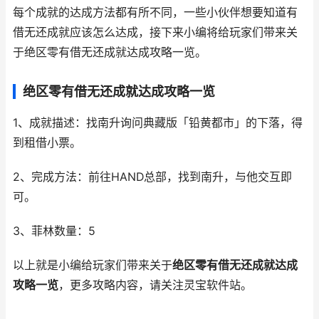
每个成就的达成方法都有所不同，一些小伙伴想要知道有
借无还成就应该怎么达成，接下来小编将给玩家们带来关
于绝区零有借无还成就达成攻略一览。
绝区零有借无还成就达成攻略一览
1、成就描述：找南升询问典藏版「铅黄都市」的下落，得
到租借小票。
2、完成方法：前往HAND总部，找到南升，与他交互即
可。
3、菲林数量：5
以上就是小编给玩家们带来关于
绝区零有借无还成就达成
攻略一览
，更多攻略内容，请关注灵宝软件站。