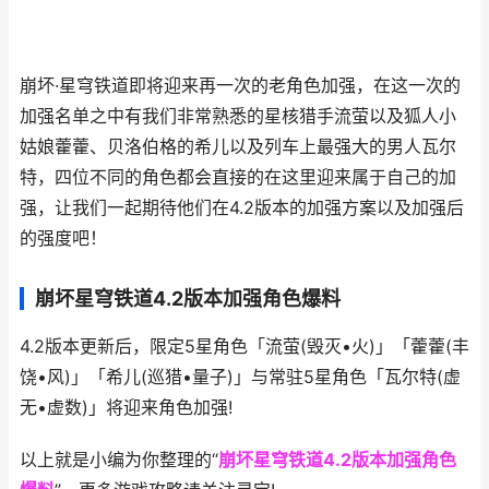
崩坏·星穹铁道即将迎来再一次的老角色加强，在这一次的
加强名单之中有我们非常熟悉的星核猎手流萤以及狐人小
姑娘藿藿、贝洛伯格的希儿以及列车上最强大的男人瓦尔
特，四位不同的角色都会直接的在这里迎来属于自己的加
强，让我们一起期待他们在4.2版本的加强方案以及加强后
的强度吧！
崩坏星穹铁道4.2版本加强角色爆料
4.2版本更新后，限定5星角色「流萤(毁灭•火)」「藿藿(丰
饶•风)」「希儿(巡猎•量子)」与常驻5星角色「瓦尔特(虚
无•虚数)」将迎来角色加强!
以上就是小编为你整理的“
崩坏星穹铁道4.2版本加强角色