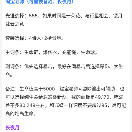
缇宝老师（可替换昔涟、长夜月）
光锥选择：555、如果时间是一朵花、与行星相会、镂月
裁云之意
套装选择：4诗人+2拾骨地。
主词条：生命鞋，爆伤衣，充能绳，生命球。
副词条：优先选择暴击，最好在满暴击后选择爆伤、大生
命。
备注：生命值高于5000，缇宝老师可副C输出可辅助，也
可以选择纯生命给遐蝶叠新蕊，我的面板是49.170，吃满
差不多80.249左右。和遐蝶一样速度不要超过95，尽可能
高的堆高生命。
长夜月