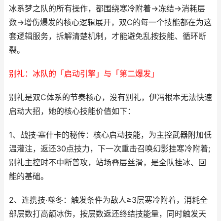
冰系梦之队的所有操作，都围绕寒冷附着→冻结→消耗层
数→增伤爆发的核心逻辑展开，双C的每一个技能都在为这
套逻辑服务，拆解清楚机制，才能避免乱按技能、循环断
裂。
别礼：冰队的「启动引擎」与「第二爆发」
别礼是双C体系的节奏核心，没有别礼，伊冯根本无法快速
启动大招，她的核心技能价值如下：
1、战技·塞什卡的秘传：核心启动技能，为主控武器附加低
温灌注，返还30点技力，下一次重击召唤幻影挂寒冷附着;
别礼主控时不中断普攻，站场叠层丝滑，是全队挂冰、回
能的基础。
2、连携技·噬冬：触发条件为敌人≥3层寒冷附着，消耗全
部层数打高额冰伤，按层数返还终结技能量，同时触发天