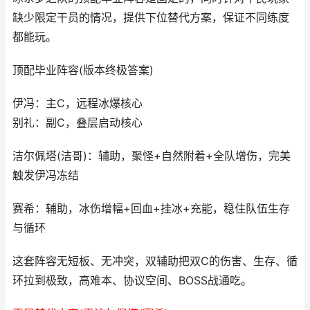
缺少限定干员的情况，提供下位替代方案，保证不同练度
都能玩。
顶配毕业阵容(版本终极答案)
伊冯：主C，远程冰爆核心
别礼：副C，叠层启动核心
洁尔佩塔(洁哥)：辅助，聚怪+自然附着+全队增伤，完美
触发伊冯冻结
赛希：辅助，冰伤增幅+回血+挂冰+充能，稳住队伍生存
与循环
这套阵容无短板、无冲突，双辅助把双C的伤害、生存、循
环拉到极致，高难本、协议空间、BOSS战通吃。