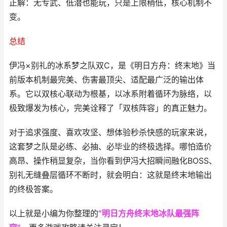
正解：无专武、低潜也能玩，只是上限稍低，核心机制不
变。
总结
伊冯×别礼的冰系梦之队双C，是《明日方舟：终末地》当
前版本机制最完美、伤害最顶尖、适配最广泛的输出体
系。它以双核心联动为根基，以冰系附着循环为脉络，以
极致爆发为核心，完美诠释了「双核阵容」的真正魅力。
对于追求强度、喜欢攻坚、想体验秒杀快感的玩家来说，
这套梦之队是必练、必抽、必毕业的终极选择。哪怕造价
高昂、操作稍显复杂，当你看到伊冯大招瞬间融化BOSS、
别礼无缝叠层循环不断时，就会明白：这就是终末地输出
的终极答案。
以上就是小编为你整理的
“明日方舟终末地冰队最强阵