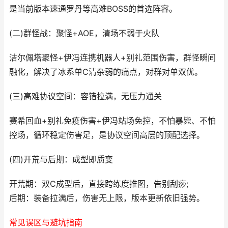
是当前版本速通罗丹等高难BOSS的首选阵容。
(二)群怪战：聚怪+AOE，清场不弱于火队
洁尔佩塔聚怪+伊冯连携机器人+别礼范围伤害，群怪瞬间
融化，解决了冰系单C清杂弱的痛点，对群对单双优。
(三)高难协议空间：容错拉满，无压力通关
赛希回血+别礼免疫伤害+伊冯站场免控，不怕暴毙、不怕
控场，循环稳定伤害足，是协议空间高层的顶配选择。
(四)开荒与后期：成型即质变
开荒期：双C成型后，直接跨练度推图，告别刮痧;
后期：装备拉满后，伤害无上限，版本更新依旧强势。
常见误区与避坑指南