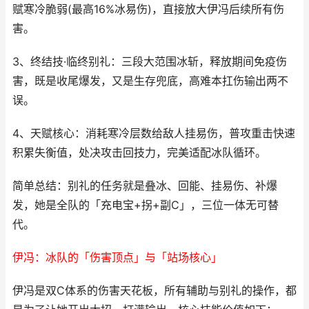
赋寒冷脆弱(最高16%冰易伤)，直接放大伊冯后续所有伤
害。
3、终结技·临终别礼：三段大范围冰斩，释放期间免疫伤
害，既是收尾爆发，又是生存兜底，高难本扛伤输出两不
误。
4、天赋核心：消耗寒冷层数给敌人挂易伤，普攻重击快速
积累失衡值，处决攻击回技力，完美适配冰队循环。
简单总结：别礼的任务就是叠冰、回能、挂易伤、补爆
发，她是全队的「充电宝+拐+副C」，三位一体无可替
代。
伊冯：冰队的「伤害顶点」与「站场核心」
伊冯是双C体系的伤害天花板，所有辅助与别礼的操作，都