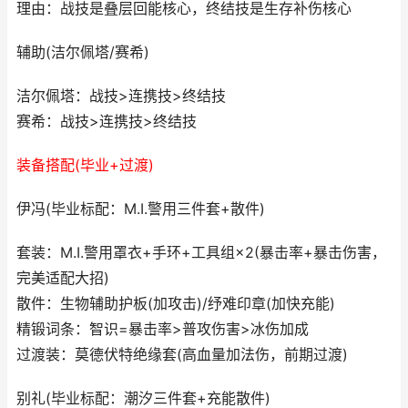
理由：战技是叠层回能核心，终结技是生存补伤核心
辅助(洁尔佩塔/赛希)
洁尔佩塔：战技>连携技>终结技
赛希：战技>连携技>终结技
装备搭配(毕业+过渡)
伊冯(毕业标配：M.I.警用三件套+散件)
套装：M.I.警用罩衣+手环+工具组×2(暴击率+暴击伤害，
完美适配大招)
散件：生物辅助护板(加攻击)/纾难印章(加快充能)
精锻词条：智识=暴击率>普攻伤害>冰伤加成
过渡装：莫德伏特绝缘套(高血量加法伤，前期过渡)
别礼(毕业标配：潮汐三件套+充能散件)