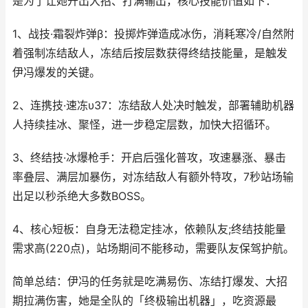
是为了让她开出大招、打满输出，核心技能价值如下：
1、战技·霜裂炸弹β：投掷炸弹造成冰伤，消耗寒冷/自然附
着强制冻结敌人，冻结后按层数获得终结技能量，是触发
伊冯爆发的关键。
2、连携技·速冻υ37：冻结敌人处决时触发，部署辅助机器
人持续挂冰、聚怪，进一步稳定层数，加快大招循环。
3、终结技·冰爆枪手：开启后强化普攻，攻速暴涨、暴击
率叠层、满层加暴伤，对冻结敌人有额外特攻，7秒站场输
出足以秒杀绝大多数BOSS。
4、核心短板：自身无法稳定挂冰，依赖队友;终结技能量
需求高(220点)，站场期间不能移动，需要队友保驾护航。
简单总结：伊冯的任务就是吃满易伤、冻结打爆发、大招
期拉满伤害，她是全队的「终极输出机器」，吃资源最