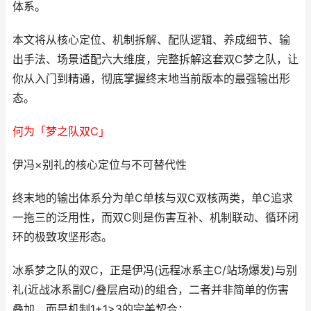
体系。
本文将从核心定位、机制拆解、配队逻辑、养成细节、输
出手法、场景适配六大维度，完整拆解这套双C梦之队，让
你从入门到精通，彻底掌握终末地当前版本的最强输出形
态。
何为「梦之队双C」
伊冯×别礼的核心定位与不可替代性
终末地的输出体系分为单C单核与双C双核两类，单C追求
一拖三的泛用性，而双C则是伤害互补、机制联动、循环闭
环的极致攻坚形态。
冰系梦之队的双C，正是伊冯(远程冰系主C/站场爆发)与别
礼(近战冰系副C/叠层启动)的组合，二者并非简单的伤害
叠加，而是机制1+1>3的完美契合：