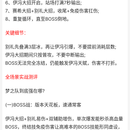
6、伊冯大招开启，站场打满7秒输出;
7、赛希大招+别礼大招，收尾+免疫伤害扛伤;
8、重复循环，直至BOSS倒地。
关键细节：
别礼先叠满3层冰，再让伊冯引爆，不要提前消耗层数;
伊冯大招期间只按普攻，不要中断输出;
BOSS无法完全冻结，仍能触发伊冯天赋，伤害不打折。
全场景实战测评
梦之队到底强在哪?
(一)BOSS战：版本天花板，速通常客
伊冯大招+别礼易伤+双辅助增伤，单次爆发能秒杀高血量
BOSS，终结技免疫伤害让高难本的BOSS技能形同虚设，