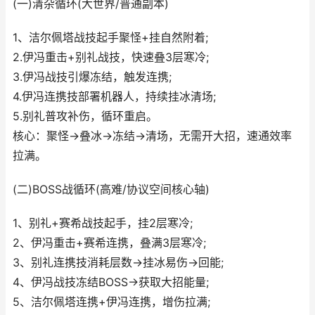
(一)清杂循环(大世界/普通副本)
1、洁尔佩塔战技起手聚怪+挂自然附着;
2.伊冯重击+别礼战技，快速叠3层寒冷;
3.伊冯战技引爆冻结，触发连携;
4.伊冯连携技部署机器人，持续挂冰清场;
5.别礼普攻补伤，循环重启。
核心：聚怪→叠冰→冻结→清场，无需开大招，速通效率
拉满。
(二)BOSS战循环(高难/协议空间核心轴)
1、别礼+赛希战技起手，挂2层寒冷;
2、伊冯重击+赛希连携，叠满3层寒冷;
3、别礼连携技消耗层数→挂冰易伤→回能;
4、伊冯战技冻结BOSS→获取大招能量;
5、洁尔佩塔连携+伊冯连携，增伤拉满;