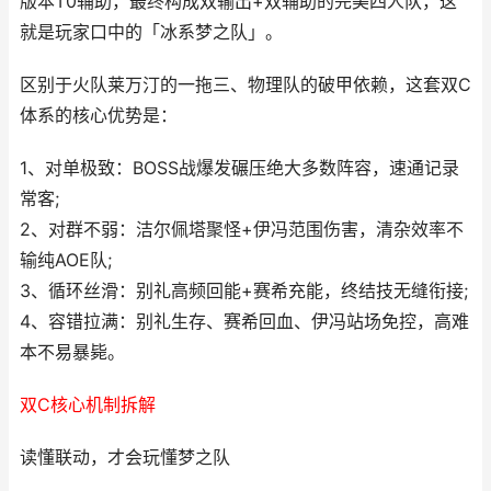
版本T0辅助，最终构成双输出+双辅助的完美四人队，这
就是玩家口中的「冰系梦之队」。
区别于火队莱万汀的一拖三、物理队的破甲依赖，这套双C
体系的核心优势是：
1、对单极致：BOSS战爆发碾压绝大多数阵容，速通记录
常客;
2、对群不弱：洁尔佩塔聚怪+伊冯范围伤害，清杂效率不
输纯AOE队;
3、循环丝滑：别礼高频回能+赛希充能，终结技无缝衔接;
4、容错拉满：别礼生存、赛希回血、伊冯站场免控，高难
本不易暴毙。
双C核心机制拆解
读懂联动，才会玩懂梦之队