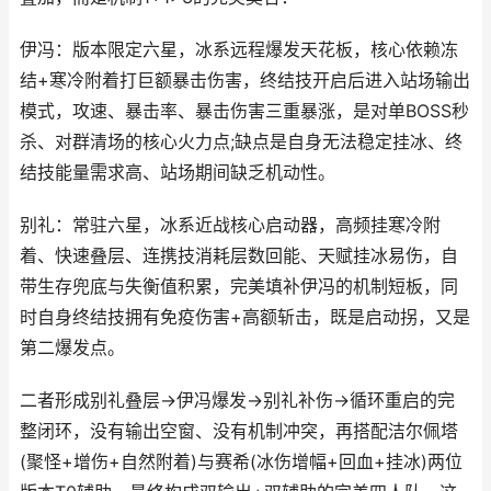
伊冯：版本限定六星，冰系远程爆发天花板，核心依赖冻
结+寒冷附着打巨额暴击伤害，终结技开启后进入站场输出
模式，攻速、暴击率、暴击伤害三重暴涨，是对单BOSS秒
杀、对群清场的核心火力点;缺点是自身无法稳定挂冰、终
结技能量需求高、站场期间缺乏机动性。
别礼：常驻六星，冰系近战核心启动器，高频挂寒冷附
着、快速叠层、连携技消耗层数回能、天赋挂冰易伤，自
带生存兜底与失衡值积累，完美填补伊冯的机制短板，同
时自身终结技拥有免疫伤害+高额斩击，既是启动拐，又是
第二爆发点。
二者形成别礼叠层→伊冯爆发→别礼补伤→循环重启的完
整闭环，没有输出空窗、没有机制冲突，再搭配洁尔佩塔
(聚怪+增伤+自然附着)与赛希(冰伤增幅+回血+挂冰)两位