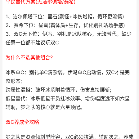
平民替代方案(无洁尔佩塔/赛希)
1、洁尔佩塔下位：萤石(聚怪+冰伤增幅，循环更流畅)
2、赛希下位：昼雪(霸体盾+生存，优化别礼站场手感)
3、双C无下位：伊冯、别礼是冰队核心，无法替代，缺少
任意一位都不建议玩双C
为什么不选其他组合?
冰系单C：别礼单C清杂弱，伊冯单C启动慢，双C才是完
整形态;
跨属性混搭：破坏冰系附着循环，伤害直接腰斩;
低星替代：冰系低星干员挂冰效率、增伤幅度远不如六星
辅助，梦之队的核心就是六星顶配。
双C养成全攻略
梦之队是资源倾斜型阵容，双C必须拉满，辅助次之，养成