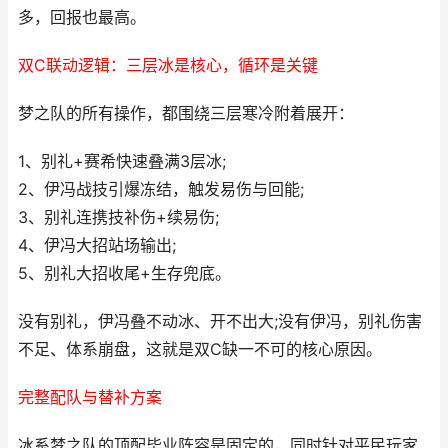
多，回报也最高。
双C联动逻辑：三层冰是核心，循环是关键
梦之队的所有操作，都围绕三层寒冷附着展开：
1、别礼+赛希快速叠满3层冰;
2、伊冯战技引爆冻结，触发易伤与回能;
3、别礼连携技补伤+续易伤;
4、伊冯大招站场输出;
5、别礼大招收尾+生存兜底。
没有别礼，伊冯叠不动冰、开不出大;没有伊冯，别礼伤害
不足、体系崩盘，这就是双C缺一不可的核心原因。
完整配队与替补方案
冰系梦之队的顶配毕业阵容是固定的，同时针对平民玩家