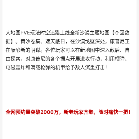
大地图PVE玩法时空追猎上线全新沙漠主题地图【夺回数
据】。黄沙卷集、遮天蔽日，在沙漠戈壁深处，康普尼正
在酝酿新的阴谋。各位玩家可以在新地图中深入敌后、自
由探索，对康普尼的各个据点开展进攻行动，利用榴弹、
电磁轰炸和满载枪弹的机甲给予敌人沉重打击！
全网预约量突破2000万，新老玩家齐聚，随时痛快一把！