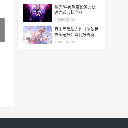
远光84灵敏度设置方法
远光调节标准图
2026-02-02
西山居武侠力作《剑侠世
界4:无限》首测报告新鲜
»
出炉 西山居出的游戏
2026-02-02