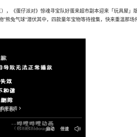
五），《蛋仔派对》惊魂寻宝队好蛋来超市副本迎来「玩具屋」
物"熊兔气球"潜伏其中，四款童年宝物等待搜集，快来重温那场