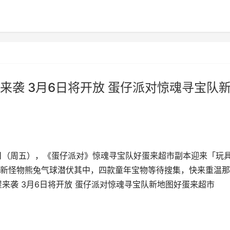
来袭 3月6日将开放 蛋仔派对惊魂寻宝队
日（周五），《蛋仔派对》惊魂寻宝队好蛋来超市副本迎来「玩
新怪物熊兔气球潜伏其中，四款童年宝物等待搜集，快来重温那
来袭 3月6日将开放 蛋仔派对惊魂寻宝队新地图好蛋来超市