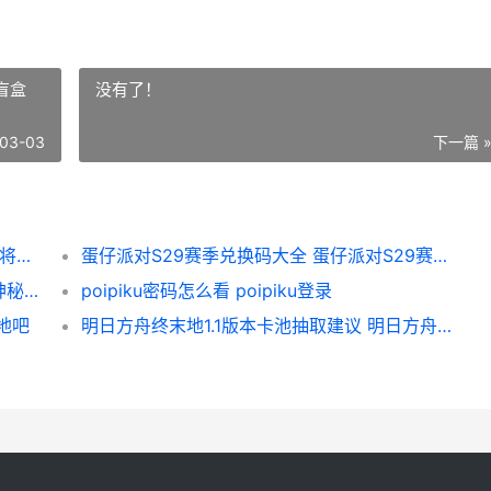
盲盒
没有了！
03-03
下一篇 
蛋仔派对惊魂寻宝队副本玩具屋来袭 3月6日将开放 蛋仔派对惊魂寻宝队新地图好蛋来超市
蛋仔派对S29赛季兑换码大全 蛋仔派对S29赛季盲盒
神秘生物公园CryptidPark第一关怎么过关 神秘生物公园安卓版下载最新版本更新内容
poipiku密码怎么看 poipiku登录
地吧
明日方舟终末地1.1版本卡池抽取建议 明日方舟终末地什么时候上线