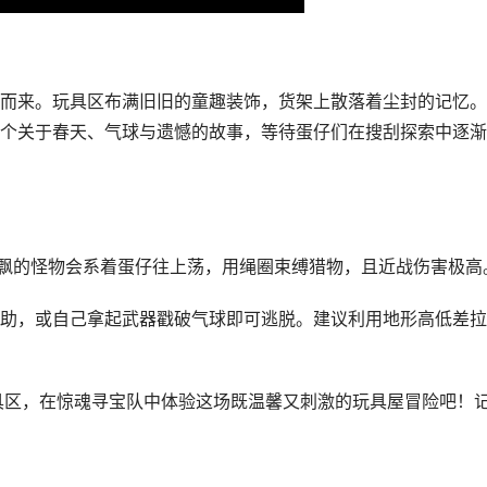
而来。玩具区布满旧旧的童趣装饰，货架上散落着尘封的记忆。
个关于春天、气球与遗憾的故事，等待蛋仔们在搜刮探索中逐渐
飘飘的怪物会系着蛋仔往上荡，用绳圈束缚猎物，且近战伤害极高
助，或自己拿起武器戳破气球即可逃脱。建议利用地形高低差拉
具区，在惊魂寻宝队中体验这场既温馨又刺激的玩具屋冒险吧！