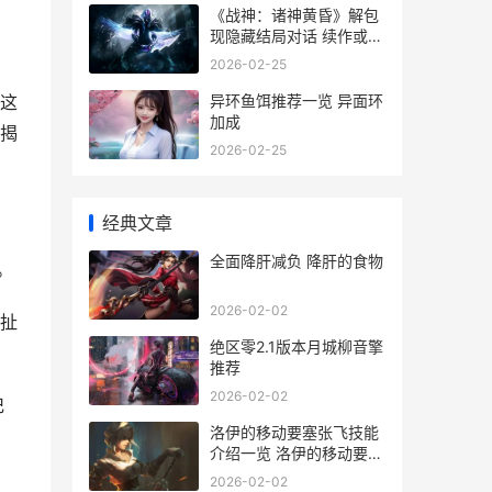
《战神：诸神黄昏》解包
现隐藏结局对话 续作或与
雅典娜有关 《战神:诸神
2026-02-25
黄昏》诺伦三女神
异环鱼饵推荐一览 异面环
这
加成
揭
2026-02-25
经典文章
全面降肝减负 降肝的食物
。
2026-02-02
扯
绝区零2.1版本月城柳音擎
推荐
2026-02-02
记
洛伊的移动要塞张飞技能
介绍一览 洛伊的移动要塞
最强阵容
2026-02-02