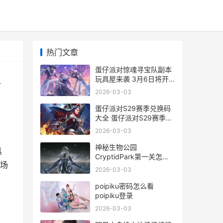
热门文章
蛋仔派对惊魂寻宝队副本
玩具屋来袭 3月6日将开
新
放 蛋仔派对惊魂寻宝队新
2026-03-03
地图好蛋来超市
蛋仔派对S29赛季兑换码
大全 蛋仔派对S29赛季盲
盒
2026-03-03
神秘生物公园
具
CryptidPark第一关怎么
场
过关 神秘生物公园安卓版
2026-03-03
下载最新版本更新内容
poipiku密码怎么看
poipiku登录
2026-03-03