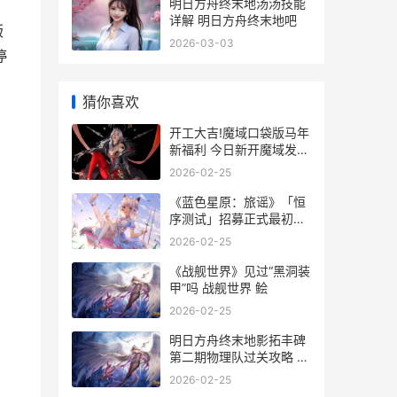
明日方舟终末地汤汤技能
详解 明日方舟终末地吧
版
2026-03-03
停
猜你喜欢
开工大吉!魔域口袋版马年
新福利 今日新开魔域发布
网手机版
2026-02-25
《蓝色星原：旅谣》「恒
序测试」招募正式最初
《蓝色星原:旅谣》
2026-02-25
《战舰世界》见过“黑洞装
甲”吗 战舰世界 鲙
2026-02-25
明日方舟终末地影拓丰碑
第二期物理队过关攻略 明
日方舟终末地wiki
2026-02-25