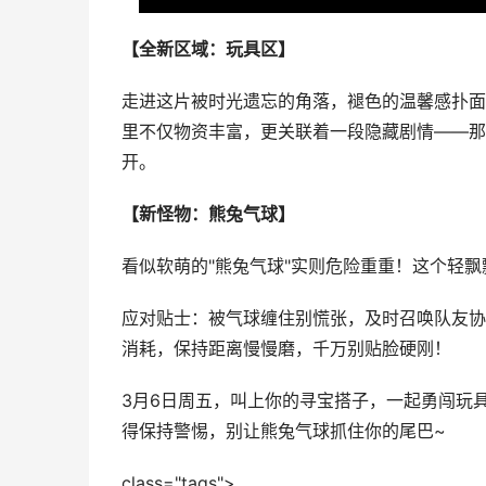
【全新区域：玩具区】
走进这片被时光遗忘的角落，褪色的温馨感扑面
里不仅物资丰富，更关联着一段隐藏剧情——那
开。
【新怪物：熊兔气球】
看似软萌的"熊兔气球"实则危险重重！这个轻
应对贴士：被气球缠住别慌张，及时召唤队友协
消耗，保持距离慢慢磨，千万别贴脸硬刚！
3月6日周五，叫上你的寻宝搭子，一起勇闯玩
得保持警惕，别让熊兔气球抓住你的尾巴~
class="tags">