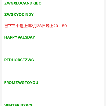
ZWGXLUCANDKIBO
ZWGXYOCINDY
已下三个截止到2月28日晚上23：59
HAPPYVALSDAY
REDHORSEZWG
FROMZWGTOYOU
WINTERINZWG