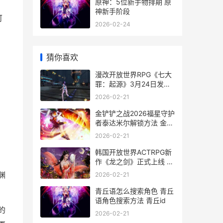
原神：5位新手物排期 原
神新手阶段
可
2026-02-24
猜你喜欢
漫改开放世界RPG《七大
罪：起源》3月24日发售
开放世界动作rpg
2026-02-21
金铲铲之战2026福星守护
者泰达米尔解锁方法 金铲
铲之战2026春节小英雄
2026-02-21
韩国开放世界ACTRPG新
作《龙之剑》正式上线 韩
国开放世界手游
渊
2026-02-21
青丘语怎么搜索角色 青丘
语角色搜索方法 青丘id
的
2026-02-21