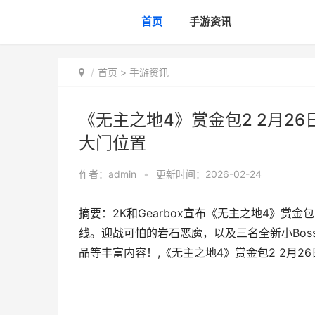
首页
手游资讯
首页
>
手游资讯
《无主之地4》赏金包2 2月2
大门位置
作者：
admin
•
更新时间：2026-02-24
摘要：2K和Gearbox宣布《无主之地4》赏金包2：石
线。迎战可怕的岩石恶魔，以及三名全新小Bos
品等丰富内容！,《无主之地4》赏金包2 2月2