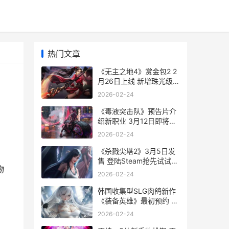
热门文章
《无主之地4》赏金包2 2
月26日上线 新增珠光级
稀有装备 无主之地4密藏
2026-02-24
大门位置
《毒液突击队》预告片介
绍新职业 3月12日即将开
战 毒液对战
2026-02-24
《杀戮尖塔2》3月5日发
售 登陆Steam抢先试试
物
杀戮尖塔2021
2026-02-24
韩国收集型SLG肉鸽新作
《装备英雄》最初预约 韩
国卖肉手游推荐一下
2026-02-24