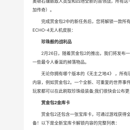
奥顿石镶嵌敌人类型和四场全新的首领战，所有这
加传奇）。
完成赏金包2中的新任务后，您将解锁一款所
ECHO-4无人机皮肤：
珍珠般的战利品
2月26日，随着赏金包2的推出，我们将发布
一些最令人垂涎的掉落物品。
无论你拥有哪个版本的《无主之地4》 ，所
内容，例如赏金包2。一个全新、可重复的世界事
玩家都可以在此刷取珍珠级装备;我们很快会公布更
赏金包2金库卡
赏金包2还包含一张宝库卡，可通过游戏获得
备！以下是全新宝库卡解锁内容的完整列表：