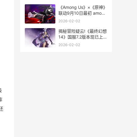
《Among Us》×《原神》
联动9月10日最初 among
us 音乐
2026-02-02
揭秘冒险疑云!《最终幻想
14》国服7.2版本现已上
线! 冒险解密
2026-02-02
级
库
还