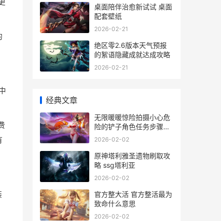
更
桌面陪伴治愈新试试 桌面
配套壁纸
2026-02-21
的
绝区零2.6版本天气预报
的絮语隐藏成就达成攻略
2026-02-21
中
经典文章
无限暖暖惊险拍摄小心危
费
险的铲子角色任务步骤攻
略 无限暖暖惊险拍摄巨石
有
2026-02-02
岩仔
原神塔利雅圣遗物刷取攻
略 ssg塔利亚
2026-02-02
装
官方整大活 官方整活最为
致命什么意思
2026-02-02