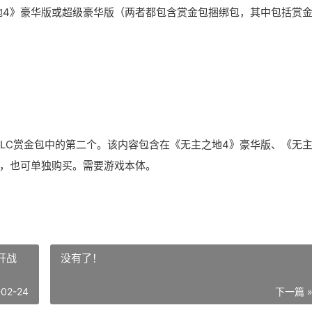
地4》豪华版或超级豪华版（两者都包含赏金包捆绑包，其中包括赏
LC赏金包中的第二个。该内容包含在《无主之地4》豪华版、《无
中，也可单独购买。需要游戏本体。
开战
没有了！
-02-24
下一篇 