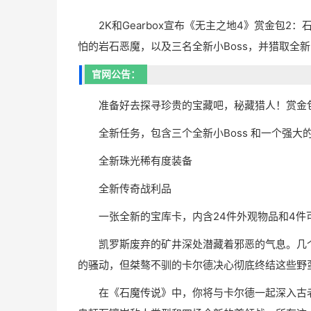
2K和Gearbox宣布《无主之地4》赏金包2：石魔传
怕的岩石恶魔，以及三名全新小Boss，并猎取全
官网公告：
准备好去探寻珍贵的宝藏吧，秘藏猎人！赏金包
全新任务，包含三个全新小Boss 和一个强大的
全新珠光稀有度装备
全新传奇战利品
一张全新的宝库卡，内含24件外观物品和4件
凯罗斯废弃的矿井深处潜藏着邪恶的气息。几
的骚动，但桀骜不驯的卡尔德决心彻底终结这些野
在《石魔传说》中，你将与卡尔德一起深入古