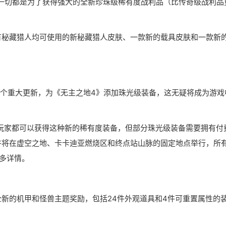
一切都是为了获得强大的全新珍珠级稀有度战利品（比传奇级战利品
有秘藏猎人均可使用的新秘藏猎人皮肤、一款新的载具皮肤和一款新
一个重大更新，为《无主之地4》添加珠光级装备，这无疑将成为游戏
有玩家都可以获得这种新的稀有度装备，但部分珠光级装备需要拥有付
件将在虚空之地、卡卡迪亚燃烧区和终点站山脉的固定地点举行，所
多详情。
全新的机甲和怪兽主题奖励，包括24件外观道具和4件可重置属性的