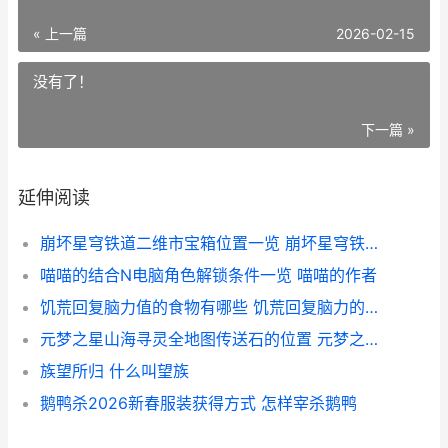
« 上一篇
2026-02-15
没有了！
下一篇 »
延伸阅读
崩坏星穹铁道二维市宝箱位置一览 崩坏星穹铁道青雀
喵喵的结合N电脑角色解锁条件一览 喵喵的作者
饥荒回复脑力值的食物有哪些 饥荒回复脑力的方法
元梦之星山海寻灵全地图传送石的位置 元梦之星山海寻灵世界等级怎么提升
族望所归 什么叫望族
鹅鸭杀2026新春服装获得方式 怎样宰杀鹅鸭