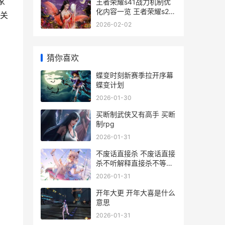
家
王者荣耀s41战力机制优
化内容一览 王者荣耀s24
关
战力
2026-02-02
猜你喜欢
蝶变时刻新赛季拉开序幕
蝶变计划
2026-01-30
买断制武侠又有高手 买断
制rpg
2026-01-31
不废话直接杀 不废话直接
杀不听解释直接杀不等说
话直接杀
2026-01-31
开年大更 开年大喜是什么
意思
2026-01-31