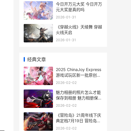
今日开万元大奖 今日开万
元大奖是真的吗
2026-01-31
《穿越火线》天绫舞 穿越
火线天启
2026-01-31
经典文章
2025 ChinaJoy Express
游戏试玩区新一批原创力
作相继公布了
2026-02-02
魅力相册的照片怎么才能
保存到相册 魅力相册保存
到手机相册的方法 魅力女
2026-02-02
人相册
《冒险岛》21周年线下庆
典定档7月19日 冒险岛
2020活动
2026-02-02