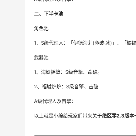
二、下半卡池
角色池
1、S级代理人：「伊德海莉(命破·冰)」、「橘福
武器池
1、海妖摇篮：S级音擎、命破。
2、福虓炉炉：S级音擎、击破
A级代理人及音擎：
以上就是小编给玩家们带来关于
绝区零2.3版