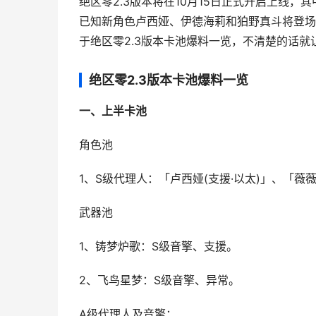
绝区零2.3版本将在10月15日正式开启上线
已知新角色卢西娅、伊德海莉和狛野真斗将登场
于绝区零2.3版本卡池爆料一览，不清楚的话
绝区零2.3版本卡池爆料一览
一、上半卡池
角色池
1、S级代理人：「卢西娅(支援·以太)」、「薇薇
武器池
1、铸梦炉歌：S级音擎、支援。
2、飞鸟星梦：S级音擎、异常。
A级代理人及音擎：