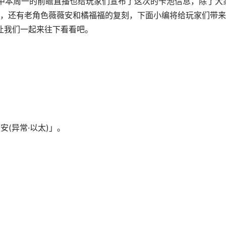
，其中本周一的前瞻直播也给玩家们宣布了这次的卡池信息，除了大
，还有老角色薇薇安和橘福福的复刻，下面小编将给玩家们带来
就让我们一起来往下看看吧。
安(异常·以太)」。