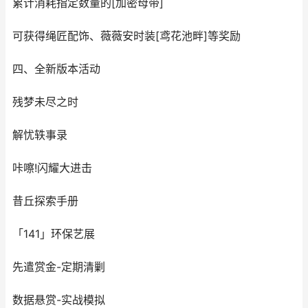
累计消耗指定数量的[加密母带]
可获得绳匠配饰、薇薇安时装[鸢花池畔]等奖励
四、全新版本活动
残梦未尽之时
解忧轶事录
咔嚓!闪耀大进击
昔丘探索手册
「141」环保艺展
先遣赏金-定期清剿
数据悬赏-实战模拟