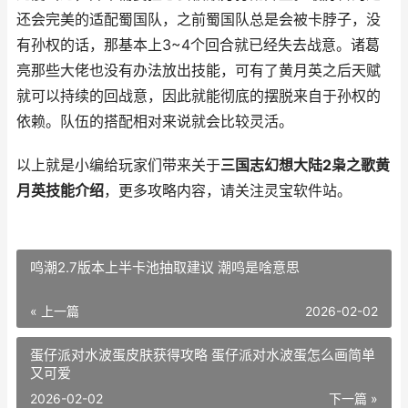
还会完美的适配蜀国队，之前蜀国队总是会被卡脖子，没
有孙权的话，那基本上3~4个回合就已经失去战意。诸葛
亮那些大佬也没有办法放出技能，可有了黄月英之后天赋
就可以持续的回战意，因此就能彻底的摆脱来自于孙权的
依赖。队伍的搭配相对来说就会比较灵活。
以上就是小编给玩家们带来关于
三国志幻想大陆2枭之歌黄
月英技能介绍
，更多攻略内容，请关注灵宝软件站。
鸣潮2.7版本上半卡池抽取建议 潮鸣是啥意思
« 上一篇
2026-02-02
蛋仔派对水波蛋皮肤获得攻略 蛋仔派对水波蛋怎么画简单
又可爱
2026-02-02
下一篇 »