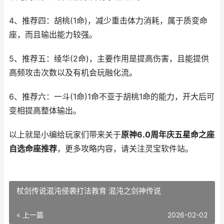
4、推荐四：胡桃(1命)，减少重击体力消耗，属于质变命
座，而且输出能力较强。
5、推荐五：绫华(2命)，主要作用是提高伤害，且能提供
高频攻击次数以及有机会玩融化流。
6、推荐六：一斗(1命)1命不亚于胡桃1命的能力，开大后可
变相提高整体输出。
以上就是小编给玩家们带来关于
原神6.0周年庆五星命之座
自选命座推荐
，更多攻略内容，请关注灵宝软件站。
杖剑传说混沌侵袭打法教育 混沌之剑神传说
« 上一篇
2026-02-02