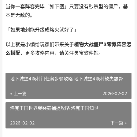
当你一套阵容完毕「如下图」只要没有秒杀型的僵尸，基
本是无敌的。
「如果地刺能升级成熔火就好了」
以上就是小编给玩家们带来关于
植物大战僵尸3零氪阵容怎
么搭配
，更多攻略内容，请关注灵宝软件站。
地下城堡4隐村门任务步骤攻略 地下城堡4隐村缺失骸骨
« 上一篇
2026-02-02
洛克王国世界哭哭菇捕捉攻略 洛克王国知世
2026-02-02
下一篇 »