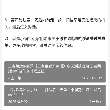
5、第四处线索：随后向前走一步，扫描草堆旁边熄灭的机
关，最后进入对话。
以上就是小编给玩家们带来关于
原神谛踪匿行第6关过关攻
略
，更多攻略内容，请关注灵宝软件站。
王者荣耀IP新游《王者荣耀万象棋》冬天测试启动 王者荣
耀ip新游什么时候上线
« 上一篇
2026-02-02
《冒险岛》赛季服——挑战者世界第二季强势回归 冒险岛
ss1到ss5
2026-02-02
下一篇 »